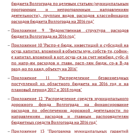
бюджета Волгограда по целевым статьям (муниципальным
программам и непрограммным направлениям
деятельности), группам видов расходов классификации
расходов бюджета Волгограда на 2016 год"
Приложение 9 "Ведомственная структура расходов
бюджета Волгограда на 2016 год"
Приложение 10 "Распр-е бюдж. инвестиций и субсидий на
осущ. капитал. вложений в объекты мун. собств-ти, софин-
е капитал. вложений в кот. осущ-ся за счет межбюд. субс-й
по напр-ям расходов и главн. расп-лям бюдж. ср-в В-да
разд-но по кажд. объекту на 2016"
Приложение 11 "Распределение безвозмездных
поступлений из областного бюджета на 2016 год и на
плановый период 2017 и 2018 годов"
Приложение 12 "Распределение средств муниципального
дорожного фонда Волгограда на финансирование
расходов по обеспечению дорожной деятельности по
направлениям расходов и главным распорядителям
бюджетных средств Волгограда на 2016 год"
Приложение 13 "Программа муниципальных гарантий