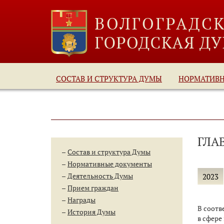
СОСТАВ И СТРУКТУРА ДУМЫ
НОРМАТИВ
ГЛА
Состав и структура Думы
Нормативные документы
Деятельность Думы
2023
Прием граждан
Награды
​В соот
История Думы
в сфере