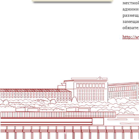
местной
админис
размещ
замещаю
обязате
http://w