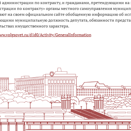
 администрации по контракту, и гражданами, претендующими на
трации по контракту» органы местного самоуправления муницип
ают на своем официальном сайте обобщенную информацию об ис
щими муниципальную должность депутата, обязанности представит
льствах имущественного характера.​
ww.volgsovet.ru/d1d0/Activity/GeneralInformation​