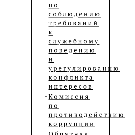
по
соблюдению
требований
к
служебному
поведению
и
урегулированию
конфликта
интересов
Комиссия
по
противодействию
коррупции
Обратная