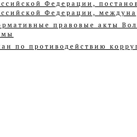
оссийской Федерации, постано
оссийской Федерации, междуна
ормативные правовые акты Вол
умы
лан по противодействию корру