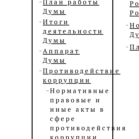
План работы
Р
Думы
Р
Итоги
Н
деятельности
Д
Думы
П
Аппарат
Думы
Противодействие
коррупции
Нормативные
правовые и
иные акты в
сфере
противодействия
коррупции