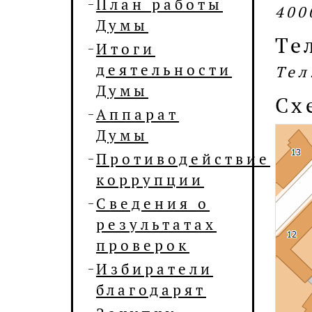
План работы
400
Думы
Те
Итоги
деятельности
Тел
Думы
Сх
Аппарат
Думы
Противодействие
коррупции
Сведения о
результатах
проверок
Избиратели
благодарят