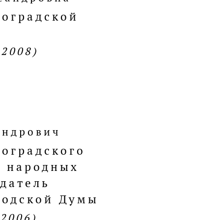
гоградской
.2008)
андрович
гоградского
а народных
едатель
родской Думы
.2006)