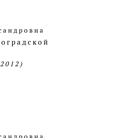
сандровна
гоградской
.2012)
сандровна