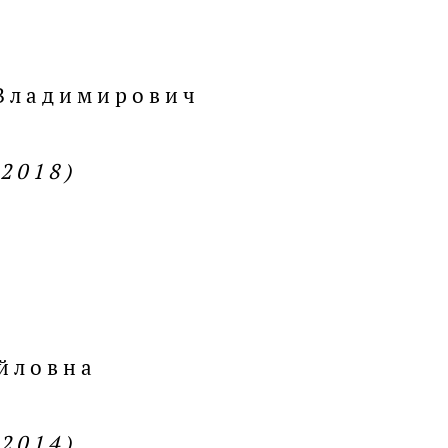
 Владимирович
.2018)
йловна
.2014)