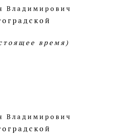
н Владимирович
гоградской
астоящее время)
н Владимирович
гоградской