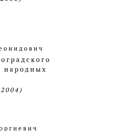
Леонидович
гоградского
а народных
.2004)
оргиевич