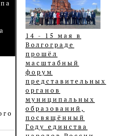
ппа
а
14 - 15 мая в
я
Волгограде
прошёл
масштабный
форум
представительных
органов
муниципальных
образований,
ого
посвящённый
Году единства
народов России