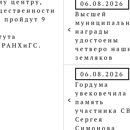
06.08.2026
Высшей
дского
муниципаль
ения Союза
награды
ссии прошла
удостоены
вящённая
четверо наш
ного
земляков
ионе. В
06.08.2026
 участие
оюзМаш»,
Гордума
р ОАО
увековечила
 Вячеслав
память
участника С
а гордумы по
Сергея
нности и
Симонова