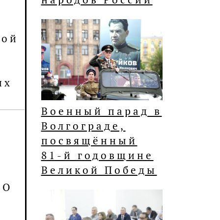
ной
их
Военный парад в
Волгограде,
посвящённый
81-й годовщине
Великой Победы
ВО