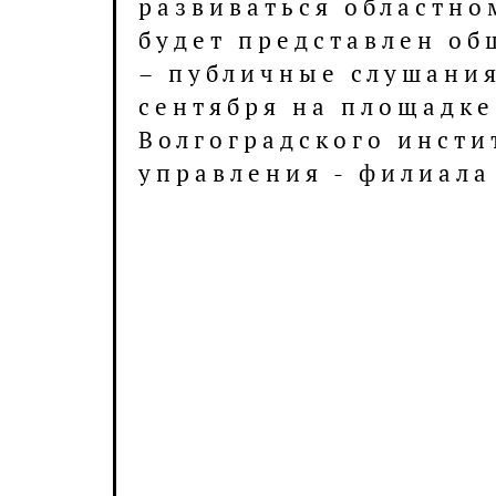
Подробнее...
На площадке Волгогра
регионального отдел
машиностроителей Ро
рабочая встреча, пос
развитию промышлен
сотрудничества в рег
мероприятии приняли
председатель ВРО «С
генеральный директо
«Волгограднефтемаш»
Гутман и заместитель
председателя комитет
экономике, промышле