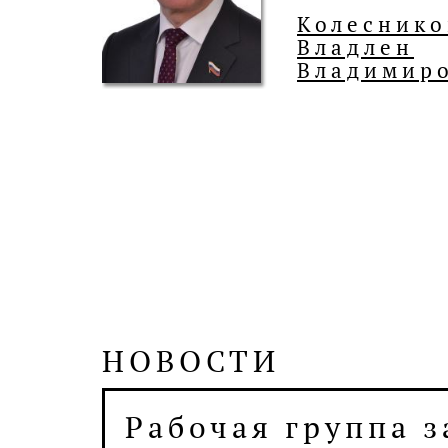
Колеснико
Владлен
Владимир
НОВОСТИ
В Волгограде об