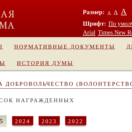
А
Размер:
А
А
Шрифт:
По умол
Arial
Times New 
Ы
НОРМАТИВНЫЕ ДОКУМЕНТЫ
Д
ДЫ
ИСТОРИЯ ДУМЫ
А ДОБРОВОЛЬЧЕСТВО (ВОЛОНТЕРСТВ
СОК НАГРАЖДЕННЫХ
5
2024
2023
2022