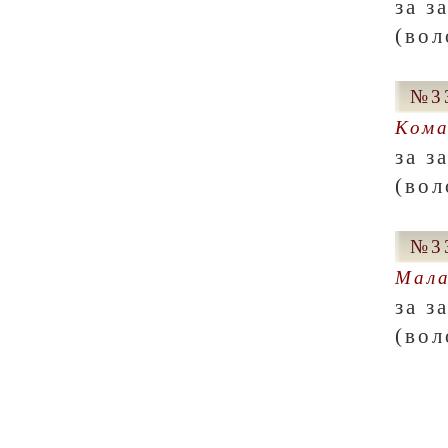
за з
(вол
№33
Кома
за з
(вол
№33
Мала
за з
(вол