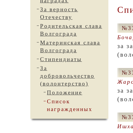
наградах
Спи
За верность
Отечеству
Родительская слава
№33
Волгограда
Боча
Материнская слава
за з
Волгограда
(вол
Стипендиаты
За
№33
добровольчество
Жаро
(волонтерство)
за з
Положение
(вол
Список
награжденных
№33
Ишха