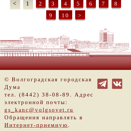
<
1
2
3
4
5
6
7
8
9
10
>
© Волгоградская городская
Дума
тел. (8442) 38-08-89. Адрес
электронной почты:
gs_kanc@volgsovet.ru
Обращения направлять в
Интернет-приемную
.