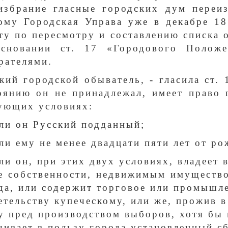
избрание гласные городских дум переи
ому Городская Управа уже в декабре 18
ту по пересмотру и составлению списка
сновании ст. 17 «Городового Полож
рателями.
кий городской обыватель, - гласила ст.
оянию он не принадлежал, имеет право 
ующих условиях:
сли он Русский подданный;
сли ему не менее двадцати пяти лет от ро
сли он, при этих двух условиях, владеет 
е собственности, недвижимым имуществ
да, или содержит торговое или промышле
етельству купеческому, или же, прожив в
у пред производством выборов, хотя бы 
чивает в пользу города установленный сб