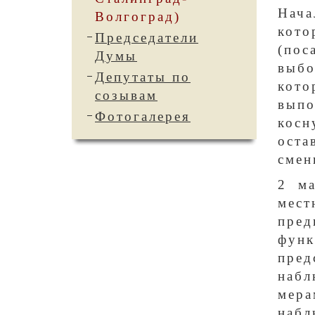
Нача
Волгоград)
кото
Председатели
(пос
Думы
выбо
Депутаты по
кот
созывам
выпо
Фотогалерея
косн
оста
смен
2 ма
мес
пре
фун
пред
набл
мера
набл