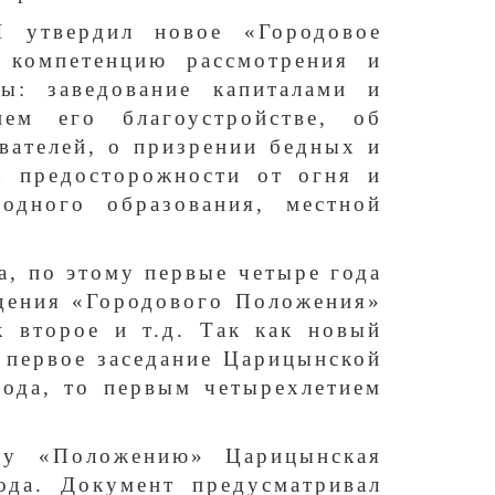
I утвердил новое «Городовое
 компетенцию рассмотрения и
ы: заведование капиталами и
ем его благоустройстве, об
вателей, о призрении бедных и
х предосторожности от огня и
одного образования, местной
а, по этому первые четыре года
ждения «Городового Положения»
к второе и т.д. Так как новый
а первое заседание Царицынской
года, то первым четырехлетием
.
му «Положению» Царицынская
ода. Документ предусматривал