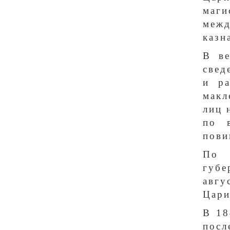
маги
меж
казн
В ве
свед
и ра
макл
лиц 
по 
пови
По 
губе
авг
Цари
В 18
посл