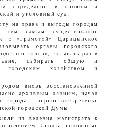
ыли определены в приюты и
ский и уголовный суд.
моту на права и выгоды городам
в тем самым существование
те с «Грамотой» Царицынское
азовывать органы городского
одского голову, созывать раз в
брание, избирать общую и
а городским хозяйством и
родом вновь восстановленной
гласно архивным данным, начал
ь города – первое воскресенье
нской городской Думы.
ошли из ведения магистрата к
ановлением Сената городовые