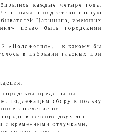
збирались каждые четыре года,
75 г. начала подготовительную
 обывателей Царицына, имеющих
ения» право быть городскими
 17 «Положения», - к какому бы
голоса в избрании гласных при
ждения;
в городских пределах на
ом, подлежащим сбору в пользу
нное заведение по
 городе в течение двух лет
и с временными отлучками,
ор со свидетельств: