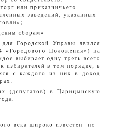
торг или приказчичьего
шленных заведений, указанных
говли»;
одским сборам»
для Городской Управы явился
24 «Городового Положения») на
дое выбирает одну треть всего
к избирателей в том порядке, в
хся с каждого из них в доход
рах.
ых (депутатов) в Царицынскую
года.
атого века широко известен по