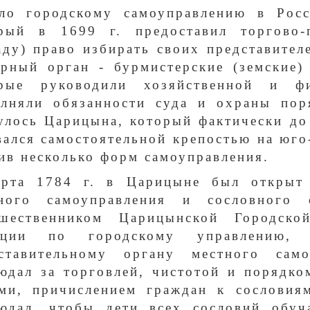
ло городскому самоуправлению в Рос
рый в 1699 г. предоставил торгово
аду) право избирать своих представител
рный орган - бурмистерские (земские)
орые руководили хозяйственной и ф
лняли обязанности суда и охраны пор
улось Царицына, который фактически до 
вался самостоятельной крепостью на юго
ив несколько форм самоуправления.
рта 1784 г. в Царицыне был открыт 
тного самоуправления и сословного 
дшественником Царицынской Городск
кции по городскому управлению, 
ставительному органу местного само
юдал за торговлей, чистотой и порядк
ми, причислением граждан к сословиям
юдал, чтобы дети всех сословий обуч