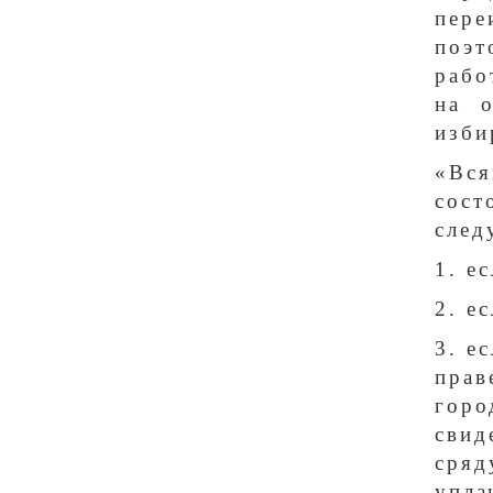
пере
поэт
рабо
на о
изби
«Вся
сост
след
1. е
2. е
3. е
прав
горо
свид
сряд
упла