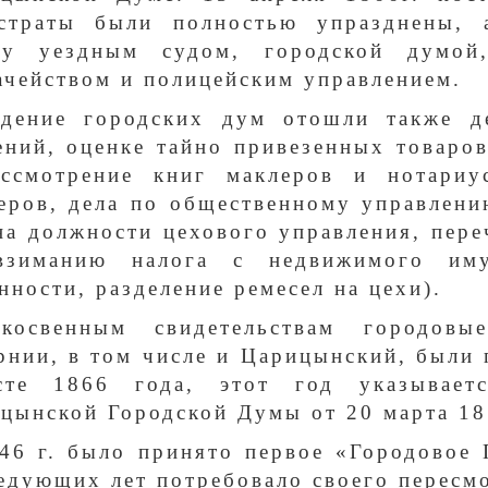
страты были полностью упразднены, 
ду уездным судом, городской думой,
ачейством и полицейским управлением.
дение городских дум отошли также д
ений, оценке тайно привезенных товаров
ссмотрение книг маклеров и нотариу
еров, дела по общественному управлен
на должности цехового управления, пере
взиманию налога с недвижимого иму
нности, разделение ремесел на цехи).
косвенным свидетельствам городовы
рнии, в том числе и Царицынский, были 
усте 1866 года, этот год указывает
цынской Городской Думы от 20 марта 18
46 г. было принято первое «Городовое 
едующих лет потребовало своего пересмо