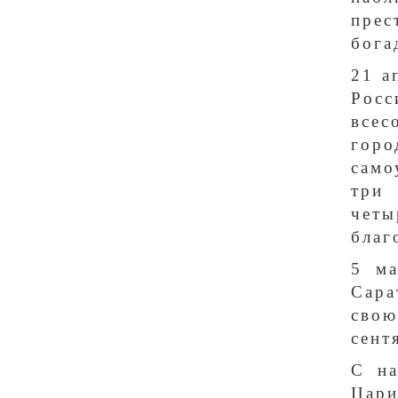
пре
бога
21 а
Рос
всес
горо
само
три
чет
благ
5 ма
Сара
свою
сент
С на
Цари