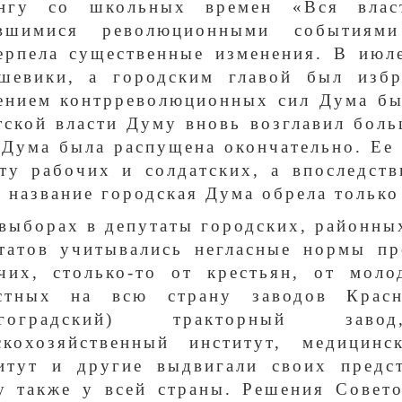
унгу со школьных времен «Вся влас
авшимися революционными событиям
ерпела существенные изменения. В июл
шевики, а городским главой был изб
ением контрреволюционных сил Дума бы
тской власти Думу вновь возглавил бол
 Дума была распущена окончательно. Ее
ту рабочих и солдатских, а впоследст
 название городская Дума обрела только
выборах в депутаты городских, районны
татов учитывались негласные нормы пре
чих, столько-то от крестьян, от мол
естных на всю страну заводов Красн
лгоградский) тракторный зав
скохозяйственный институт, медицинс
итут и другие выдвигали своих предс
у также у всей страны. Решения Совет