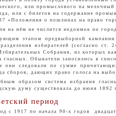
ческого, или промыслового на мелочный 
яда, или с билетов на содержание промы
.37 «Положения о пошлинах на право тор
сли на нём не числится недоимок по гор
ующим этапом предвыборной кампании 
 разделения избирателей (согласно ст. 
Избирательных Собрания, из которых каж
а гласных. Обыватели заносились в списо
м они следовали по сумме причитающи
да сборов, дающих право голоса на выбо
бным образом система избрания гласн
дскую думу существовала до июня 1892 
етский период
од с 1917 по начала 90-х годов двадц