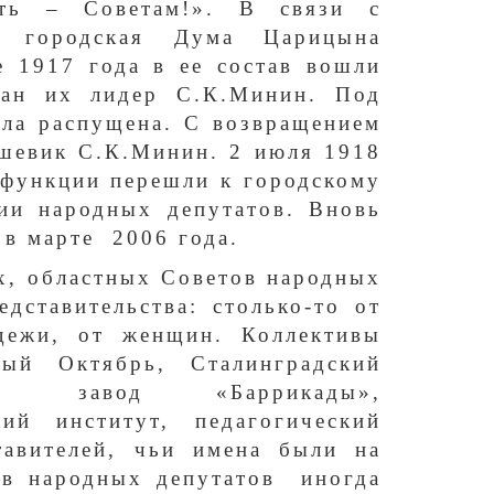
ть – Советам!». В связи с
и городская Дума Царицына
е 1917 года в ее состав вошли
ран их лидер С.К.Минин. Под
ла распущена. С возвращением
ьшевик С.К.Минин. 2 июля 1918
 функции перешли к городскому
вии народных депутатов. Вновь
 в марте 2006 года.
х, областных Советов народных
дставительства: столько-то от
одежи, от женщин. Коллективы
ый Октябрь, Сталинградский
од, завод «Баррикады»,
кий институт, педагогический
тавителей, чьи имена были на
ов народных депутатов иногда