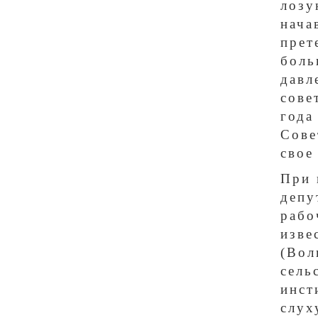
лоз
нач
прет
боль
давл
сове
года
Сове
свое
При 
депу
рабо
изв
(Во
сель
инст
слух