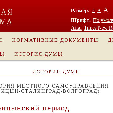
А
Размер:
А
А
Шрифт:
По умол
Arial
Times New 
Ы
НОРМАТИВНЫЕ ДОКУМЕНТЫ
Д
ДЫ
ИСТОРИЯ ДУМЫ
ИСТОРИЯ ДУМЫ
ОРИЯ МЕСТНОГО САМОУПРАВЛЕНИЯ
РИЦЫН-СТАЛИНГРАД-ВОЛГОГРАД)
рицынский период