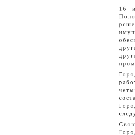
16 и
Поло
реше
иму
обес
друг
друг
пром
Горо
рабо
четы
сост
Горо
след
Сво
Горо