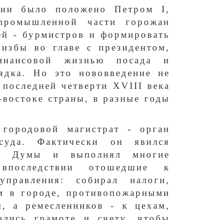
сии было положено Петром I,
-промышленной части горожан
ей - бурмистров и формировать
 избы во главе с президентом,
инансовой жизнью посада и
ядка. Но это нововведение не
последней четверти XVIII века
-востоке страны, в разные годы
городовой магистрат - орган
суда. Фактически он явился
ой Думы и выполнял многие
впоследствии отошедшие к
управления: собирал налоги,
ом в городе, противопожарными
, а ремесленников - к цехам,
ались грамоте и счету, чтобы