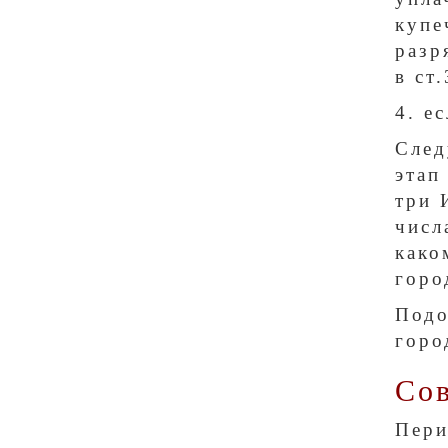
купе
разр
в ст
4. е
След
этап
три 
числ
како
горо
Подо
горо
Сов
Пери