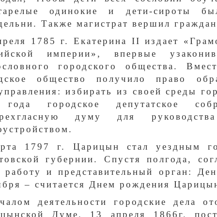
старелые одинокие и дети-сироты б
дельни. Также магистрат вершил граждан
преля 1785 г. Екатерина II издает «Гра
сийской империи», впервые узакони
ословного городского общества. Вмес
дское общество получило право обр
управления: избирать из своей среды гор
 года городское депутатское со
ырехгласную думу для руководств
оустройством.
рта 1797 г. Царицын стал уездным го
товской губернии. Спустя полгода, со
 работу и представительный орган: Ден
ября – считается Днем рождения Царицы
чалом деятельности городские дела от
цынской Думе. 13 апреля 1866г. пост