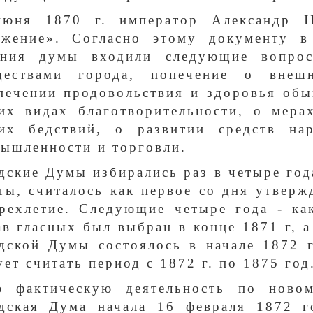
юня 1870 г. император Александр I
жение». Согласно этому документу в
ния думы входили следующие вопрос
ществами города, попечение о внешн
печении продовольствия и здоровья обы
их видах благотворительности, о мера
их бедствий, о развитии средств нар
ышленности и торговли.
дские Думы избирались раз в четыре год
ты, считалось как первое со дня утвер
рехлетие. Следующие четыре года - ка
ав гласных был выбран в конце 1871 г, 
дской Думы состоялось в начале 1872 
ует считать период с 1872 г. по 1875 год
ю фактическую деятельность по ново
дская Дума начала 16 февраля 1872 г