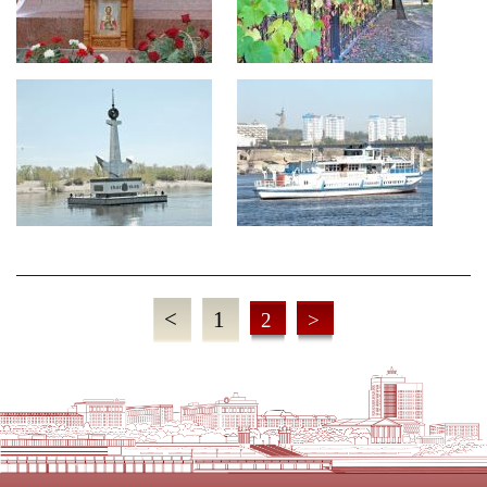
<
1
2
>