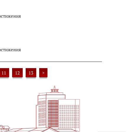
остижения
остижения
11
12
13
>