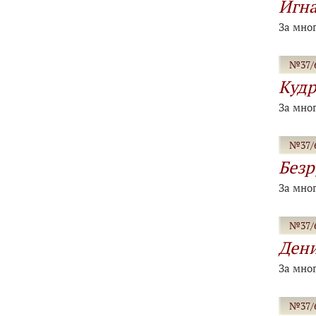
Игна
За мно
№37/6
Куд
За мно
№37/6
Безр
За мно
№37/6
Дени
За мно
№37/6