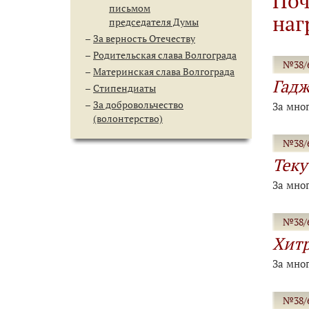
Поч
письмом
наг
председателя Думы
За верность Отечеству
Родительская слава Волгограда
№38/6
Материнская слава Волгограда
Гад
Стипендиаты
За добровольчество
За мно
(волонтерство)
№38/6
Теку
За мно
№38/6
Хитр
За мно
№38/6