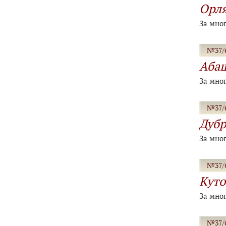
Орля
За мно
№37/6
Аба
За мно
№37/6
Дубр
За мно
№37/6
Куто
За мно
№37/6