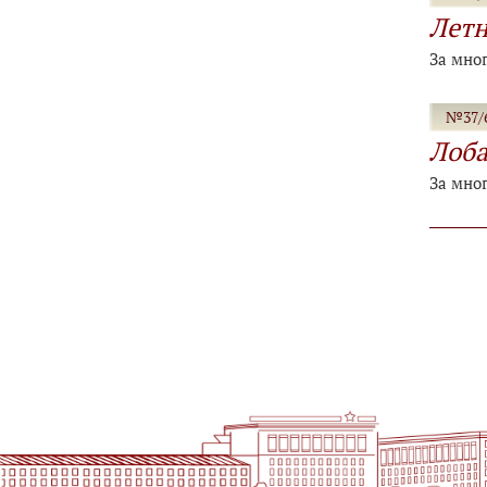
Летн
За мно
№37/6
Лоба
За мно