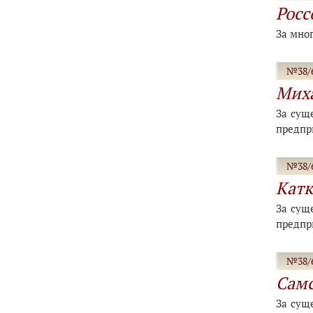
Росс
За мно
№38/6
Миха
За сущ
предпр
№38/6
Катк
За сущ
предпр
№38/6
Самс
За сущ