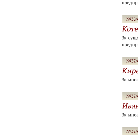
предпр
№38/6
Коте
За сущ
предпр
№37/6
Кире
За мно
№37/6
Иван
За мно
№37/6