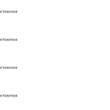
остижения
остижения
остижения
остижения