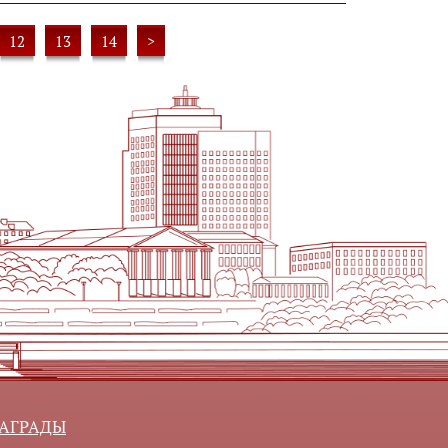
12
13
14
>
АГРАДЫ