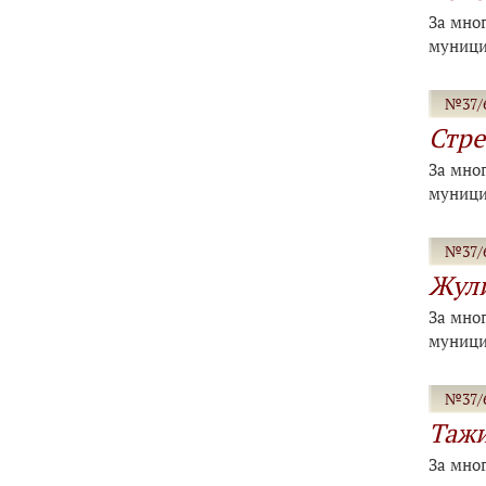
За мно
муници
№37/6
Стре
За мно
муници
№37/6
Жули
За мно
муници
№37/6
Тажи
За мно