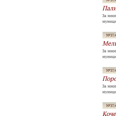
Пал
За мно
муници
№37/6
Мель
За мно
муници
№37/6
Поро
За мно
муници
№37/6
Коче