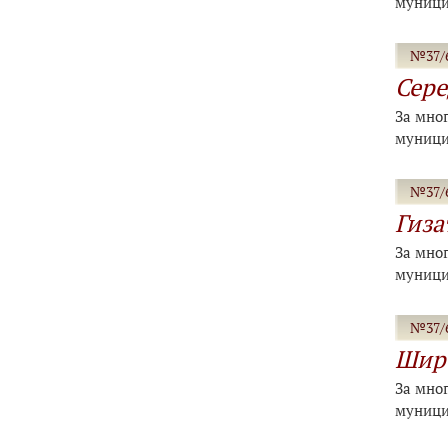
муници
№37/6
Сере
За мно
муници
№37/6
Гиза
За мно
муници
№37/6
Широ
За мно
муници