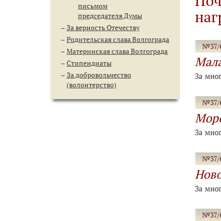
Поч
письмом
наг
председателя Думы
За верность Отечеству
Родительская слава Волгограда
№37/6
Материнская слава Волгограда
Мал
Стипендиаты
За добровольчество
За мно
(волонтерство)
№37/6
Моро
За мно
№37/6
Нов
За мно
№37/6