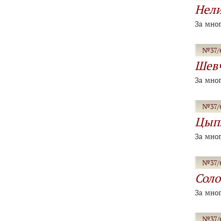
Нел
За мно
№37/6
Шевч
За мно
№37/6
Цыпл
За мно
№37/6
Соло
За мно
№37/6