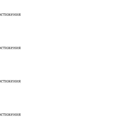
остижения
остижения
остижения
остижения