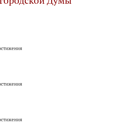
 городской Думы
остижения
остижения
остижения