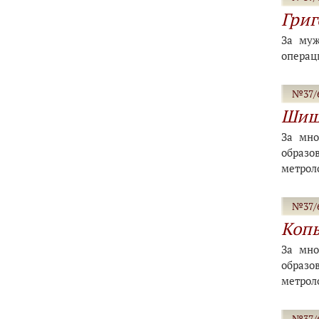
Григ
За муж
операц
№37/6
Шиш
За мно
образо
метрол
№37/6
Коп
За мно
образо
метрол
№37/6