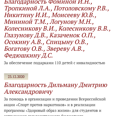
Благодарность Фоминой И.Н.,
Тропкиной Л.А., Потоловскому Р.В.,
Никитину И.И., Моисееву Ю.В.,
Мининой Т.М., Логунову М.Н.,
Колесникову В.И., Колесникову В.В.,
Глазунову Д.В., Казаченок О.П.,
Осокину А.В., Спицыну О.В.,
Богатову О.В., Звереву А.В.,
Федюшкину Д.С.
За обеспечение подарками 110 детей с инвалидностью
23.12.2020
Благодарность Дильману Дмитрию
Александровичу
За помощь в организации и проведении Всероссийской
акции «Спорт против наркотиков» и в реализации
программы «Здоровый образ жизни» для студентов и