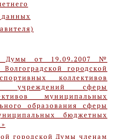
летнего
 данных
авителя)
й Думы от 19.09.2007 №
 Волгоградской городской
ортивных коллективов
ных учреждений сферы
ективов муниципальных
ьного образования сферы
униципальных бюджетных
а»
кой городской Думы членам