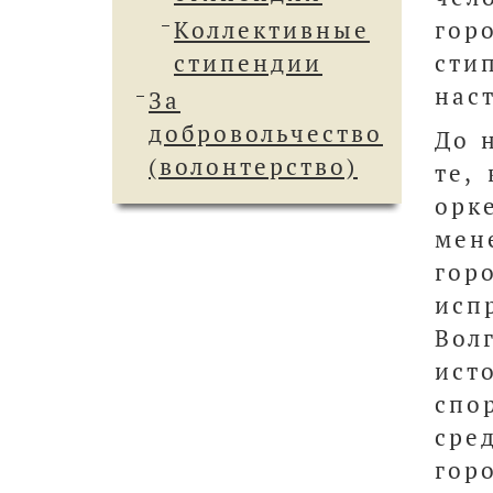
Коллективные
гор
стипендии
сти
нас
За
добровольчество
До 
(волонтерство)
те,
орк
мен
гор
исп
Вол
ист
спо
сре
гор