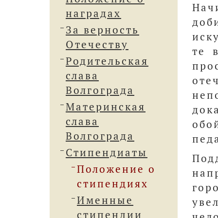
Нач
наградах
доб
За верность
иск
Отечеству
те 
Родительская
про
слава
оте
Волгограда
неп
Материнская
док
слава
обо
Волгограда
пед
Стипендиаты
Под
Положение о
нап
стипендиях
гор
Именные
уве
стипендии
чел