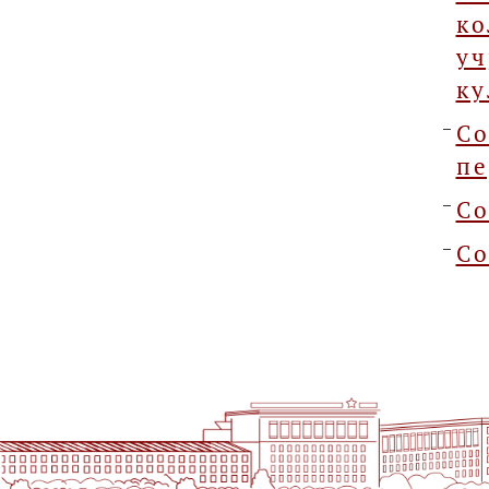
к
уч
ку
Со
пе
Со
Со