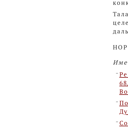
кон
Та
цел
дал
НОР
Име
Р
68
Во
По
Д
Со