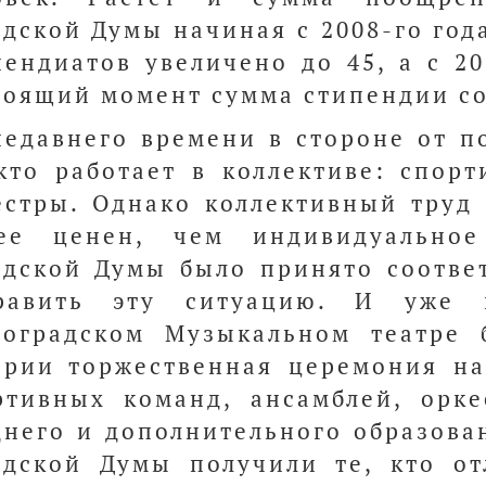
одской Думы начиная с 2008-го год
пендиатов увеличено до 45, а с 20
тоящий момент сумма стипендии сос
недавнего времени в стороне от 
 кто работает в коллективе: спор
естры. Однако коллективный труд
ее ценен, чем индивидуальное
одской Думы было принято соотве
равить эту ситуацию. И уже 
гоградском Музыкальном театре 
ории торжественная церемония на
ртивных команд, ансамблей, орк
днего и дополнительного образова
одской Думы получили те, кто от