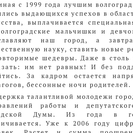
иная с 1999 года лучшим волгогра
ились выдающихся успехов в област
усства, выплачивается специальн
волгоградские мальчишки и девчо
славляют наш город, а завтр
чественную науку, ставить новые р
овторимые шедевры. Даже в столь
азать: им нет равных! И без под
йтись. За кадром остается напр
агогов, бессонные ночи родителей.
держка талантливой молодежи горо
равлений работы и депутатског
одской Думы. Из года в го
личивается. Уже к 2006 году циф
овек. Растет и сумма поощре