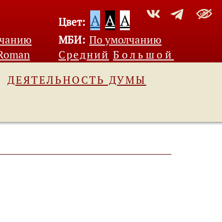
A
A
A
Цвет:
лчанию
МБИ:
По умолчанию
 Roman
Средний
Большой
ДЕЯТЕЛЬНОСТЬ ДУМЫ