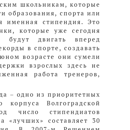
дским школьникам, которые
и образования, спорта или
ая именная стипендия. Это
нки, которые уже сегодня
а будут двигать вперед
екорды в спорте, создавать
 юном возрасте они сумели
держки взрослых здесь не
яженная работа тренеров,
да – одно из приоритетных
о корпуса Волгоградской
д число стипендиатов
ра «лучших» составляет 30
ния. В 2007-м Решением