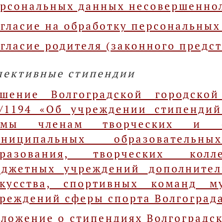
рсональных данных несовершенно
гласие на обработку персональных
гласие родителя (законного предст
лективные стипендии
ешение Волгоградской городско
/1194 «Об учреждении стипендий
умы членам творческих и сп
униципальных образователь
бразования, творческих колл
юджетных учреждений дополнител
скусства, спортивных команд м
реждений сферы спорта Волгоград
ложение о стипендиях Волгоградс