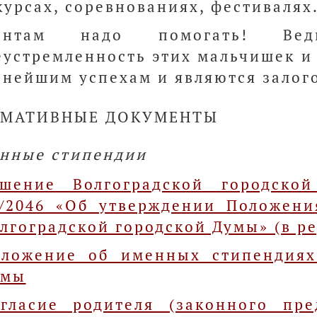
курсах, соревнованиях, фестивалях
лантам надо помогать! В
еустремленность этих мальчишек и 
ьнейшим успехам и являются залого
МАТИВНЫЕ ДОКУМЕНТЫ
нные стипендии
ешение Волгоградской городско
/2046 «Об утверждении Положен
лгоградской городской Думы» (в ред
ложение об именных стипендиях
умы
гласие родителя (законного пре