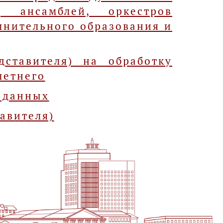
, ансамблей, оркестров
лнительного образования и
дставителя) на обработку
летнего
 данных
авителя)