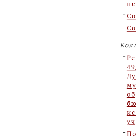
пе
Со
Со
Кол
Р
49
Д
м
о
б
и
уч
По