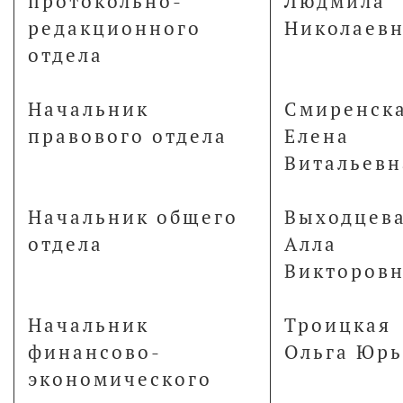
протокольно-
Людмила
редакционного
Николаев
отдела
Начальник
Смиренск
правового отдела
Елена
Витальевн
Начальник общего
Выходцев
отдела
Алла
Викторов
Начальник
Троицкая
финансово-
Ольга Юрь
экономического