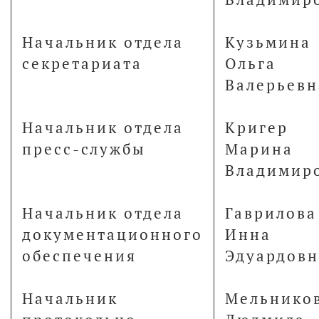
Начальник отдела
Кузьмина
секретариата
Ольга
Валерьевн
Начальник отдела
Кригер
пресс-службы
Марина
Владимир
Начальник отдела
Гаврилова
документационного
Инна
обеспечения
Эдуардовн
Начальник
Мельнико