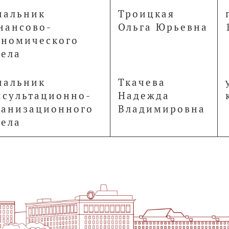
чальник
Троицкая
нансово-
Ольга Юрьевна
ономического
дела
чальник
Ткачева
нсультационно-
Надежда
ганизационного
Владимировна
дела