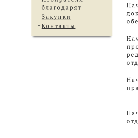
На
благодарят
до
Закупки
об
Контакты
На
пр
ре
от
На
пр
На
от