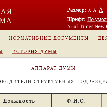
А
Размер:
А
А
Шрифт:
По умо
Arial
Times New
НОРМАТИВНЫЕ ДОКУМЕНТЫ
ДЕ
Ы
ИСТОРИЯ ДУМЫ
АППАРАТ ДУМЫ
ОВОДИТЕЛИ СТРУКТУРНЫХ ПОДРАЗД
Должность
Ф.И.О.