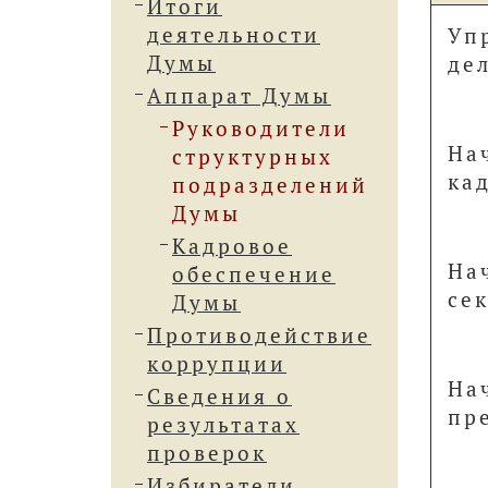
Итоги
деятельности
Уп
Думы
де
Аппарат Думы
Руководители
На
структурных
ка
подразделений
Думы
Кадровое
На
обеспечение
се
Думы
Противодействие
коррупции
На
Сведения о
пр
результатах
проверок
Избиратели