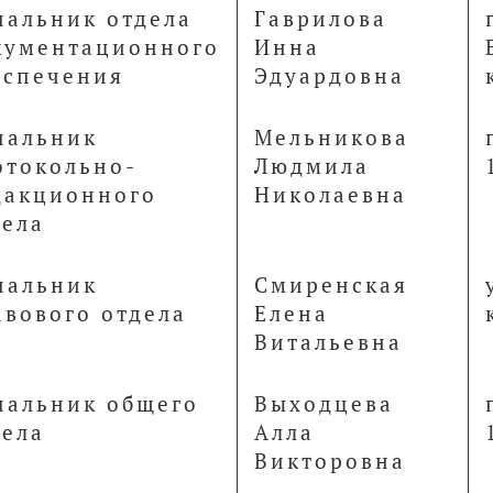
чальник отдела
Гаврилова
кументационного
Инна
еспечения
Эдуардовна
чальник
Мельникова
отокольно-
Людмила
дакционного
Николаевна
дела
чальник
Смиренская
авового отдела
Елена
Витальевна
чальник общего
Выходцева
дела
Алла
Викторовна