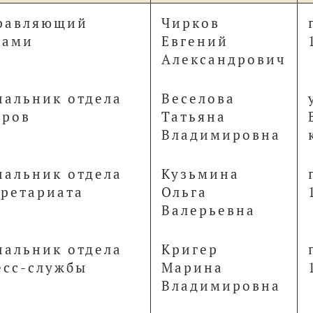
равляющий
Чирков
лами
Евгений
Александрович
чальник отдела
Веселова
дров
Татьяна
Владимировна
чальник отдела
Кузьмина
кретариата
Ольга
Валерьевна
чальник отдела
Кригер
есс-службы
Марина
Владимировна