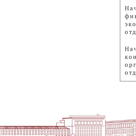
На
фи
эк
от
На
ко
ор
от