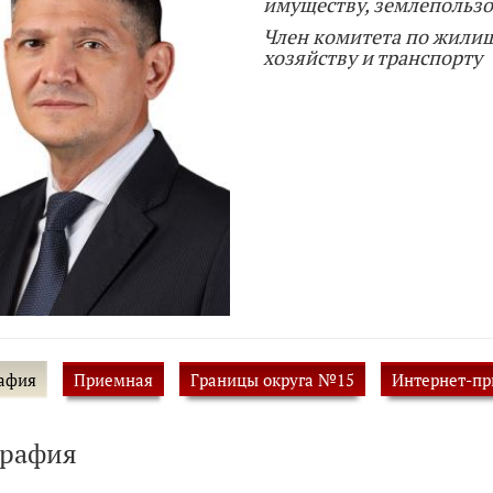
имуществу, землепользо
Член комитета по жили
хозяйству и транспорту
афия
Приемная
Границы округа №15
Интернет-п
графия