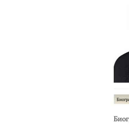
Биогр
Био