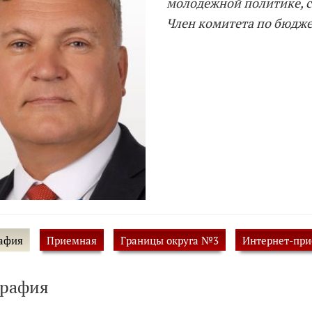
молодежной политике, с
Член комитета по бюдже
афия
Приемная
Границы округа №3
Интернет-пр
графия