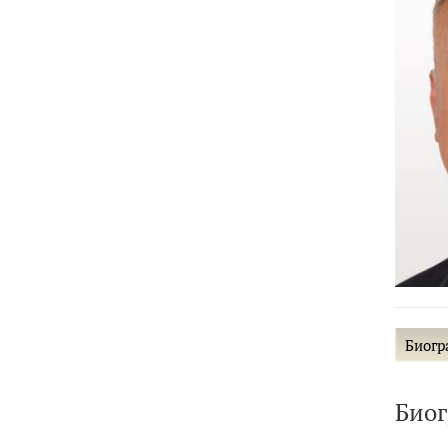
Биогр
Био