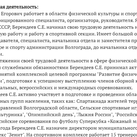
ая деятельность:
 Егорович работает в области физической культуры и спорт
ицированного специалиста, организатора, руководителя. 
СССР, Берендеев С.Е. начинал свою трудовую деятельность
ую работу и работу в спортивной секции. Имеет большой о
авателя, специалиста, начальника отдела и заместителя п
ре и спорту администрации Волгограда, до начальника отд
и.
тяжении своей трудовой деятельности в сфере физической 
 служебными обязанностями Берендеев С.Е. принимал акти
иятий комплексной целевой программы "Развитие физичес
и", подготовке к успешному выступлению членов сборной 
альных, всероссийских и международных соревнованиях.
еев С.Е. активно участвует в подготовке и проведении о
ных групп населения, таких как: Спартакиада жителей т
равлений Волгоградской области, Сельские спортивные иг
ьтурника", "Олимпийский день", "Лыжня России", "Российск
сийские соревнования по футболу Суперкубка «Кожаный мя
 года Берендеев С.Е. назначен директором муниципально
кс "Зенит". На спортивном комплексе работает 15 тренер