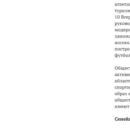
атлети
туризм
10 Все
руково
модерн
занима
жизни.
постро
футбол
Общест
активн
област
спорти
образ 
общест
имеют 
Семейн