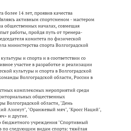
а более 14 лет, проявив качества
Являясь активным спортсменом - мастером
 на общественных началах, совмещая
пыт работы, пройдя путь от тренера-
редседателя комитета по физической
ела министерства спорта Волгоградской
культуры и спорта и в соответствии со
вное участие в разработке и реализации
кой культуры и спорта в Волгоградской
команды Волгоградской области, России в
бластных комплексных мероприятий среди
ерриториальных общественных
ры Волгоградской области, "День
ий Азимут", "Оранжевый мяч", "Кросс Наций",
ч» и другие.
го бюджетного учреждения "Спортивный
ов по следующим видам спорта: тяжёлая