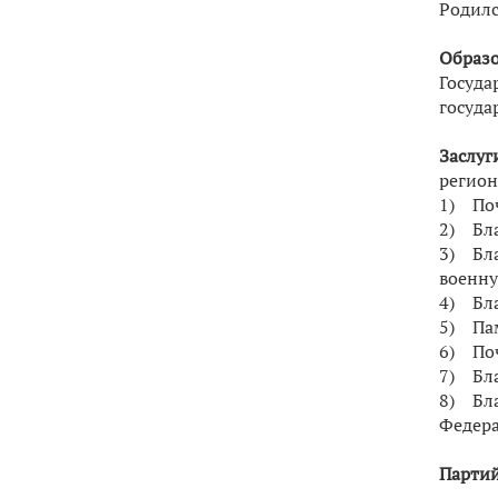
​Родилс
Образо
Госуда
госуда
Заслуг
регион
1) Поч
2) Бла
3) Бла
военну
4) Бла
5) Пам
6) Поч
7) Бла
8) Бла
Федера
Партий