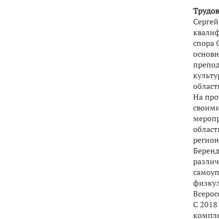
Трудов
Сергей
квалиф
спора 
основн
препод
культу
област
На про
своими
меропр
област
регион
Беренд
различ
самоуп
физкул
Всерос
С 2018
компле