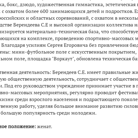
ка, бокс, дзюдо, художественная гимнастика, эстетическая
 с охватом более 600 занимающихся детей и подростков. Е
российских и областных соревнований, с охватом в нескол
дстве Берендеева С.Е и высокой организации коллектива н
изируется материально-техническая база, что способству
ющихся на комплексе, проведению спортивно-массовых м
 Благодаря усилиям Сергея Егоровича без привлечения бю
ены: мини-футбольное поле с искусственным покрытием, 
ьном поле, площадка "Воркаут", обновлена техническая ба
венная деятельность: Берендеев С.Е. имеет правильные ж
ую общественную деятельность, сотрудничает с обществ
и. Под его руководством учреждение принимает участие в
вно-массовых мероприятиях, регулярно проводит фестива
жизни среди взрослого населения и подрастающего поколен
венную работу, уделяя большое внимание развитию силовы
большую популярность среди молодежи.
ое положение:
женат.