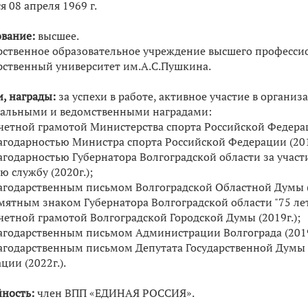
я 08 апреля 1969 г.
вание:
высшее.
рственное образовательное учреждение высшего професси
рственный университет им.А.С.Пушкина.
и, награды:
за успехи в работе, активное участие в орган
альными и ведомственными наградами:
етной грамотой Министерства спорта Российской Федерац
годарностью Министра спорта Российской Федерации (201
годарностью Губернатора Волгоградской области за участ
ю службу (2020г.);
годарственным письмом Волгоградской Областной Думы (2
ятным знаком Губернатора Волгоградской области "75 лет 
етной грамотой Волгоградской Городской Думы (2019г.);
годарственным письмом Администрации Волгограда (2019
годарственным письмом Депутата Государственной Думы 
ции (2022г.).
ность:
член ВПП «ЕДИНАЯ РОССИЯ».