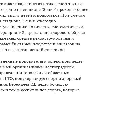
 гимнастика, легкая атлетика, спортивный
жегодно на стадионе "Зенит" проходит более
ьких тысяч детей и подростков. При умелом
а стадионе "Зенит" ежегодно
ет увеличению количества систематически
ероприятий, пропаганде здорового образа
джетных средств реконструированы и
заменён старый искусственный газон на
за для занятий легкой атлетикой
изненные приоритеты и ориентиры, ведет
енными организациями Волгоградской
 проведении городских и областных
ли ГТО, популяризируя спорт и здоровый
ия. Берендеев С.Е. ведет большую
х и технических видов спорта, которые