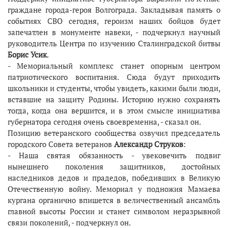
граждане города-героя Волгограда. Закладывая память о
событиях СВО сегодня, героизм наших бойцов будет
запечатлен в монументе навеки, - подчеркнул научный
руководитель Центра по изучению Сталинградской битвы
Борис Усик
.
- Мемориальный комплекс станет опорным центром
патриотического воспитания. Сюда будут приходить
школьники и студенты, чтобы увидеть, какими были люди,
вставшие на защиту Родины. Историю нужно сохранять
тогда, когда она вершится, и в этом смысле инициатива
губернатора сегодня очень своевременна, - сказал он.
Позицию ветеранского сообщества озвучил председатель
городского Совета ветеранов
Александр Струков
:
- Наша святая обязанность - увековечить подвиг
нынешнего поколения защитников, достойных
наследников дедов и прадедов, победивших в Великую
Отечественную войну. Мемориал у подножия Мамаева
кургана органично впишется в величественный ансамбль
главной высоты России и станет символом неразрывной
связи поколений, - подчеркнул он.