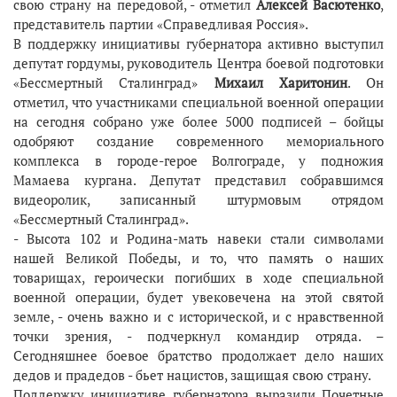
свою страну на передовой, - отметил
Алексей Васютенко
,
представитель партии «Справедливая Россия».
В поддержку инициативы губернатора активно выступил
депутат гордумы, руководитель Центра боевой подготовки
«Бессмертный Сталинград»
Михаил Харитонин
. Он
отметил, что участниками специальной военной операции
на сегодня собрано уже более 5000 подписей – бойцы
одобряют создание современного мемориального
комплекса в городе-герое Волгограде, у подножия
Мамаева кургана. Депутат представил собравшимся
видеоролик, записанный штурмовым отрядом
«Бессмертный Сталинград».
- Высота 102 и Родина-мать навеки стали символами
нашей Великой Победы, и то, что память о наших
товарищах, героически погибших в ходе специальной
военной операции, будет увековечена на этой святой
земле, - очень важно и с исторической, и с нравственной
точки зрения, - подчеркнул командир отряда. –
Сегодняшнее боевое братство продолжает дело наших
дедов и прадедов - бьет нацистов, защищая свою страну.
Поддержку инициативе губернатора выразили Почетные