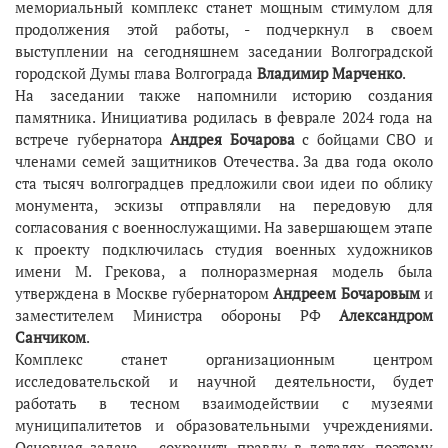
мемориальный комплекс станет мощным стимулом для
продолжения этой работы, - подчеркнул в своем
выступлении на сегодняшнем заседании Волгоградской
городской Думы глава Волгограда
Владимир Марченко
.
На заседании также напомнили историю создания
памятника. Инициатива родилась в феврале 2024 года на
встрече губернатора
Андрея Бочарова
с бойцами СВО и
членами семей защитников Отечества. За два года около
ста тысяч волгоградцев предложили свои идеи по облику
монумента, эскизы отправляли на передовую для
согласования с военнослужащими. На завершающем этапе
к проекту подключилась студия военных художников
имени М. Грекова, а полноразмерная модель была
утверждена в Москве губернатором
Андреем Бочаровым
и
заместителем Министра обороны РФ
Александром
Санчиком
.
Комплекс станет организационным центром
исследовательской и научной деятельности, будет
работать в тесном взаимодействии с музеями
муниципалитетов и образовательными учреждениями.
Основная задача – сохранить правду в деталях, поэтому