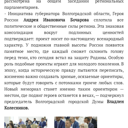
рассмотрена на общем заседании региональных
парламентариев.
- Инициатива губернатора Волгоградской области, Героя
России
Андрея Ивановича Бочарова
сплотила все
политические и общественные силы региона. Эта знаковая
консолидация вокруг подлинных ценностей
подтверждает: проект носит по-настоящему всенародный
характер. У подножия главной высоты России появится
памятное место, где каждый сможет склонить голову
перед теми, кто сегодня встал на защиту Родины. Особую
роль подобные проекты играют для молодого поколения. В
эпоху, когда историческую правду пытаются переписать,
жизненно важно создавать зримые, осязаемые ориентиры,
которые будут говорить с потомками громче любых слов.
Новый мемориал станет именно таким ориентиром —
местом, где подвиг героев останется в веках, — подчеркнул
председатель Волгоградской городской Думы
Владлен
Колесников.