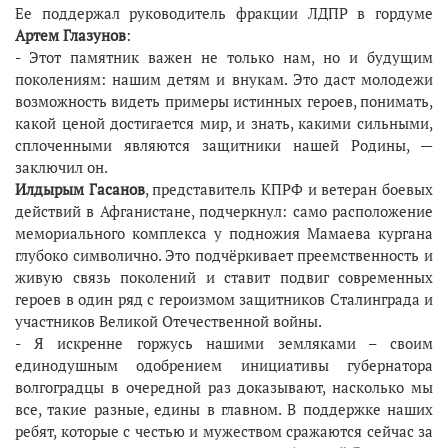
Ее поддержал руководитель фракции ЛДПР в гордуме
Артем Глазунов
:
- Этот памятник важен не только нам, но и будущим
поколениям: нашим детям и внукам. Это даст молодежи
возможность видеть примеры истинных героев, понимать,
какой ценой достигается мир, и знать, какими сильными,
сплоченными являются защитники нашей Родины, —
заключил он.
Илдырым Гасанов
, представитель КПРФ и ветеран боевых
действий в Афганистане, подчеркнул: само расположение
мемориального комплекса у подножия Мамаева кургана
глубоко символично. Это подчёркивает преемственность и
живую связь поколений и ставит подвиг современных
героев в один ряд с героизмом защитников Сталинграда и
участников Великой Отечественной войны.
- Я искренне горжусь нашими земляками – своим
единодушным одобрением инициативы губернатора
волгоградцы в очередной раз доказывают, насколько мы
все, такие разные, едины в главном. В поддержке наших
ребят, которые с честью и мужеством сражаются сейчас за