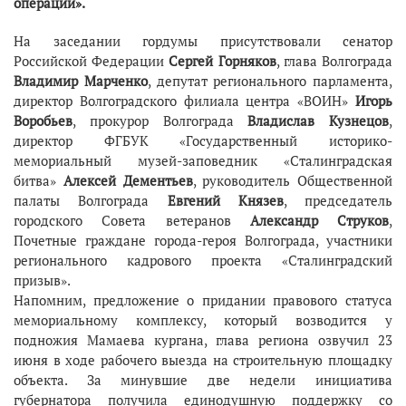
операции».
На заседании гордумы присутствовали сенатор
Российской Федерации
Сергей Горняков
, глава Волгограда
Владимир Марченко
, депутат регионального парламента,
директор Волгоградского филиала центра «ВОИН»
Игорь
Воробьев
, прокурор Волгограда
Владислав Кузнецов
,
директор ФГБУК «Государственный историко-
мемориальный музей-заповедник «Сталинградская
битва»
Алексей Дементьев
, руководитель Общественной
палаты Волгограда
Евгений Князев
, председатель
городского Совета ветеранов
Александр Струков
,
Почетные граждане города-героя Волгограда, участники
регионального кадрового проекта «Сталинградский
призыв».
Напомним, предложение о придании правового статуса
мемориальному комплексу, который возводится у
подножия Мамаева кургана, глава региона озвучил 23
июня в ходе рабочего выезда на строительную площадку
объекта. За минувшие две недели инициатива
губернатора получила единодушную поддержку со