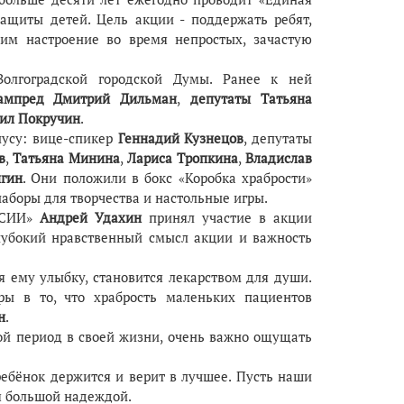
защиты детей. Цель акции - поддержать ребят,
 им настроение во время непростых, зачастую
олгоградской городской Думы. Ранее к ней
мпред Дмитрий Дильман
,
депутаты Татьяна
ил Покручин
.
пусу: вице-спикер
Геннадий Кузнецов
, депутаты
в
,
Татьяна Минина
,
Лариса Тропкина
,
Владислав
гин
. Они положили в бокс «Коробка храбрости»
наборы для творчества и настольные игры.
ОССИИ»
Андрей Удахин
принял участие в акции
лубокий нравственный смысл акции и важность
я ему улыбку, становится лекарством для души.
ры в то, что храбрость маленьких пациентов
н
.
ой период в своей жизни, очень важно ощущать
о ребёнок держится и верит в лучшее. Пусть наши
я большой надеждой.