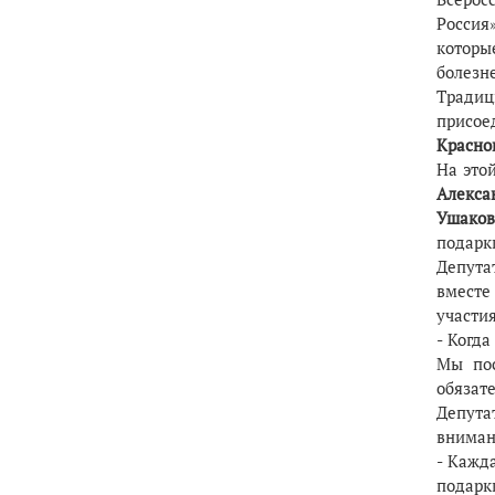
Россия
которы
болезн
Традиц
присо
Красно
На это
Алекса
Ушаков
подарки
Депута
вместе
участия
- Когд
Мы пос
обязат
Депута
вниман
- Кажда
подарк