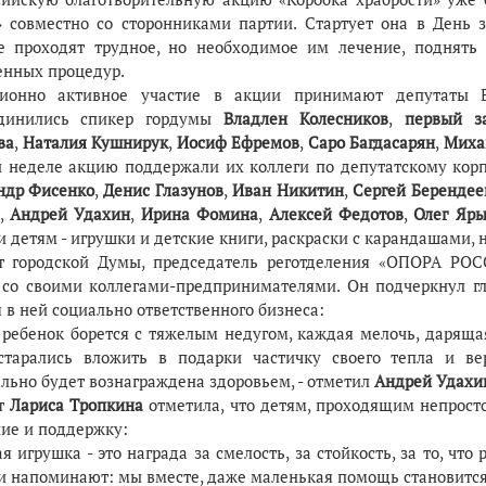
» совместно со сторонниками партии. Стартует она в День 
е проходят трудное, но необходимое им лечение, поднять
енных процедур.
ионно активное участие в акции принимают депутаты В
единились спикер гордумы
Владлен Колесников
,
первый за
ва
,
Наталия Кушнирук
,
Иосиф Ефремов
,
Саро Багдасарян
,
Миха
й неделе акцию поддержали их коллеги по депутатскому кор
ндр Фисенко
,
Денис Глазунов
,
Иван Никитин
,
Сергей Берендее
,
Андрей Удахин
,
Ирина Фомина
,
Алексей Федотов
,
Олег Яры
 детям - игрушки и детские книги, раскраски с карандашами, 
т городской Думы, председатель реготделения «ОПОРА Р
 со своими коллегами-предпринимателями. Он подчеркнул г
 в ней социально ответственного бизнеса:
а ребенок борется с тяжелым недугом, каждая мелочь, даряща
тарались вложить в подарки частичку своего тепла и ве
ельно будет вознаграждена здоровьем, - отметил
Андрей Удахи
т
Лариса Тропкина
отметила, что детям, проходящим непрост
ие и поддержку:
я игрушка - это награда за смелость, за стойкость, за то, чт
и напоминают: мы вместе, даже маленькая помощь становитс