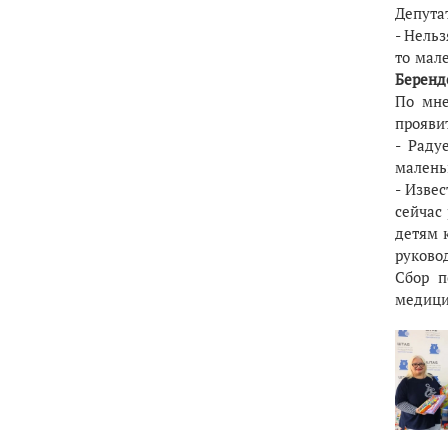
Депута
- Нельз
то мал
Беренд
По мн
проявит
- Раду
малень
- Извес
сейчас 
детям к
руково
Сбор п
медици