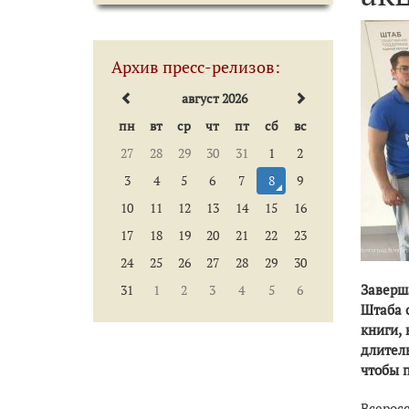
Архив пресс-релизов:
август 2026
пн
вт
ср
чт
пт
сб
вс
27
28
29
30
31
1
2
3
4
5
6
7
8
9
10
11
12
13
14
15
16
17
18
19
20
21
22
23
24
25
26
27
28
29
30
Заверш
31
1
2
3
4
5
6
Штаба 
книги,
длител
чтобы 
Всерос