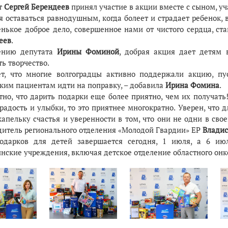
т
Сергей Берендеев
принял участие в акции вместе с сыном, у
я оставаться равнодушным, когда болеет и страдает ребенок, 
енькое доброе дело, совершенное нами от чистого сердца, ст
еев
.
ению депутата
Ирины Фоминой
, добрая акция дает детям 
ь творчество.
ет, что многие волгоградцы активно поддержали акцию, 
ким пациентам идти на поправку, – добавила
Ирина Фомина
.
тно, что дарить подарки еще более приятно, чем их получать
радость и улыбки, то это приятнее многократно. Уверен, что 
апельку счастья и уверенности в том, что они не одни в свое
дитель регионального отделения «Молодой Гвардии» ЕР
Владис
одарков для детей завершается сегодня, 1 июля, а 6 ию
нские учреждения, включая детское отделение областного онк