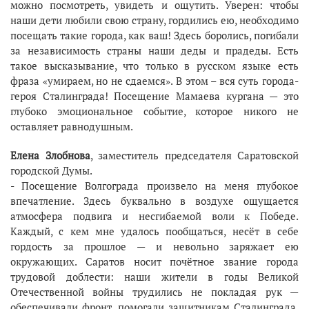
можно посмотреть, увидеть и ощутить. Уверен: чтобы
наши дети любили свою страну, гордились ею, необходимо
посещать такие города, как ваш! Здесь боролись, погибали
за независимость страны наши деды и прадеды. Есть
такое высказывание, что только в русском языке есть
фраза «умираем, но не сдаемся». В этом – вся суть города-
героя Сталинграда! Посещение Мамаева кургана — это
глубоко эмоциональное событие, которое никого не
оставляет равнодушным.
Елена Злобнова
, заместитель председателя Саратовской
городской Думы.
- Посещение Волгограда произвело на меня глубокое
впечатление. Здесь буквально в воздухе ощущается
атмосфера подвига и несгибаемой воли к Победе.
Каждый, с кем мне удалось пообщаться, несёт в себе
гордость за прошлое — и невольно заряжает ею
окружающих. Саратов носит почётное звание города
трудовой доблести: наши жители в годы Великой
Отечественной войны трудились не покладая рук —
обеспечивали фронт, помогали защитникам Сталинграда,