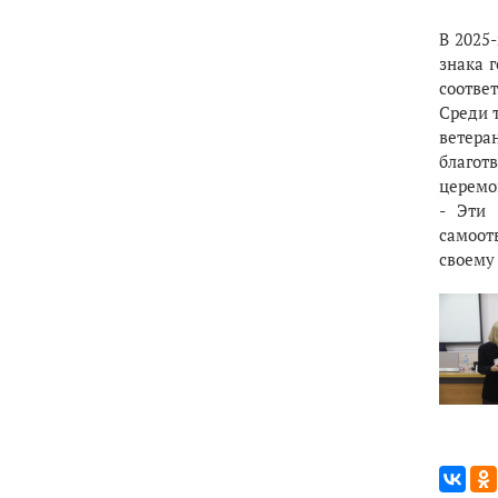
В 2025
знака г
соответ
Среди т
ветера
благот
церемон
- Эти 
самоот
своему 