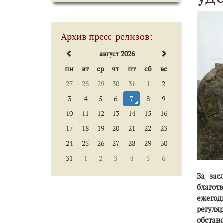
Архив пресс-релизов:
август 2026
пн
вт
ср
чт
пт
сб
вс
27
28
29
30
31
1
2
3
4
5
6
7
8
9
10
11
12
13
14
15
16
17
18
19
20
21
22
23
24
25
26
27
28
29
30
31
1
2
3
4
5
6
За зас
благот
ежегод
регуля
обстан