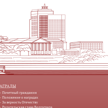
АГРАДЫ
Почетный гражданин
Положение о наградах
За верность Отечеству
Родительская слава Волгограда