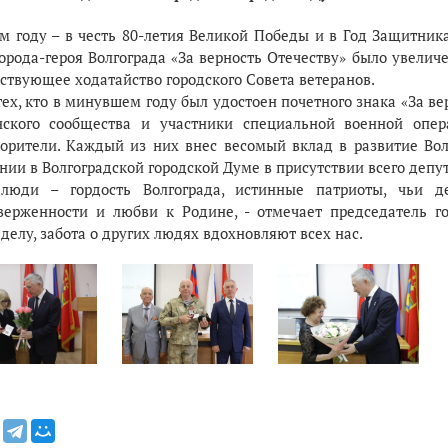
-м году – в честь 80-летия Великой Победы и в Год Защитника
орода-героя Волгограда «За верность Отечеству» было увелич
ствующее ходатайство городского Совета ветеранов.
ех, кто в минувшем году был удостоен почетного знака «За ве
нского сообщества и участники специальной военной опе
ворители. Каждый из них внес весомый вклад в развитие Вол
ии в Волгоградской городской Думе в присутствии всего депут
люди – гордость Волгограда, истинные патриоты, чьи 
верженности и любви к Родине, - отмечает председатель 
делу, забота о других людях вдохновляют всех нас.