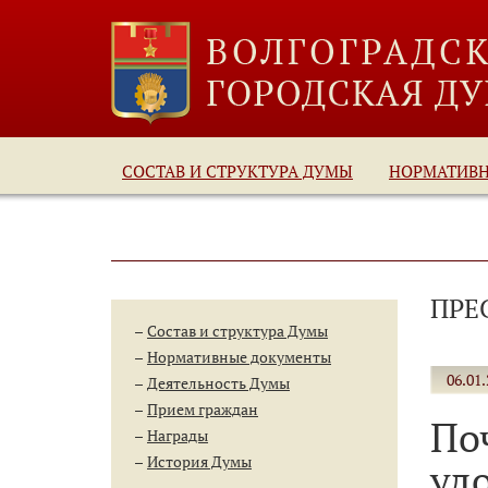
СОСТАВ И СТРУКТУРА ДУМЫ
НОРМАТИВ
ПРЕ
Состав и структура Думы
Нормативные документы
06.01.
Деятельность Думы
Прием граждан
По
Награды
История Думы
уд