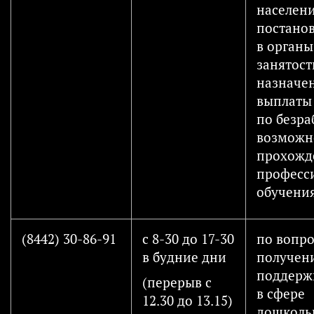
населени
постанов
в органы
занятост
назначе
выплаты
по безра
возможн
прохожд
професс
обучения 
(8442) 30-86-91
с 8-30 до 17-30
по вопр
в будние дни
получен
поддержк
(перерыв с
в сфере
12.30 до 13.15)
дошколь