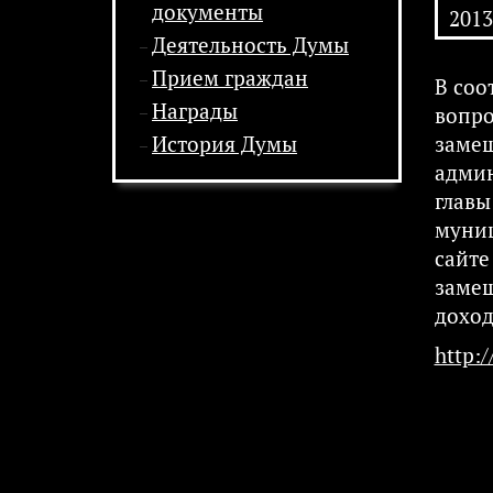
документы
2013
Деятельность Думы
Прием граждан
​В со
Награды
вопро
История Думы
замещ
админ
главы
муниц
сайте
замещ
доход
http: