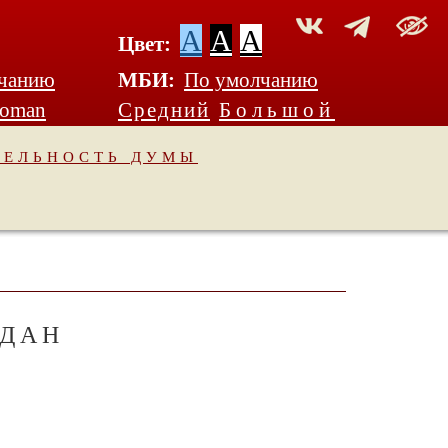
A
A
A
Цвет:
чанию
МБИ:
По умолчанию
Roman
Средний
Большой
ТЕЛЬНОСТЬ ДУМЫ
ЖДАН