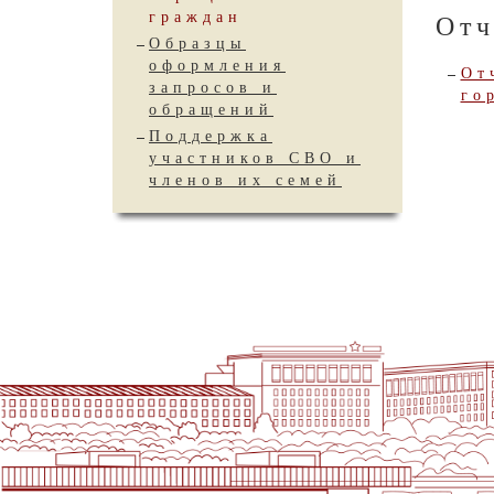
граждан
Отч
Образцы
оформления
От
запросов и
го
обращений
Поддержка
участников СВО и
членов их семей