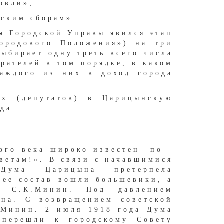
овли»;
дским сборам»
 Городской Управы явился этап
Городового Положения») на три
ыбирает одну треть всего числа
рателей в том порядке, в каком
аждого из них в доход города
ых (депутатов) в Царицынскую
да.
атого века широко известен по
ветам!». В связи с начавшимися
 Дума Царицына претерпела
 ее состав вошли большевики, а
 С.К.Минин. Под давлением
на. С возвращением советской
.Минин. 2 июля 1918 года Дума
 перешли к городскому Совету