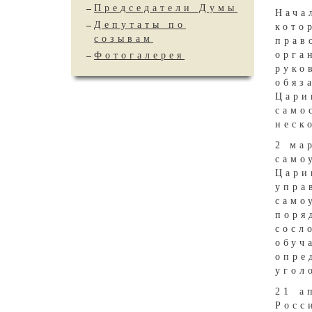
Председатели Думы
Нача
Депутаты по
кото
созывам
прав
орга
Фотогалерея
рук
обяз
Цари
само
неск
2 ма
само
Цари
упра
само
поря
сосл
обуч
опре
угол
21 а
Рос