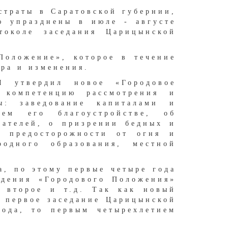
страты в Саратовской губернии,
ю упразднены в июле - августе
токоле заседания Царицынской
Положение», которое в течение
ра и изменения.
I утвердил новое «Городовое
 компетенцию рассмотрения и
ы: заведование капиталами и
ем его благоустройстве, об
вателей, о призрении бедных и
х предосторожности от огня и
одного образования, местной
а, по этому первые четыре года
ждения «Городового Положения»
к второе и т.д. Так как новый
а первое заседание Царицынской
года, то первым четырехлетием