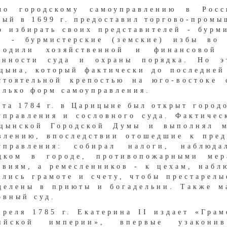
ло городскому самоуправлению в Рос
рый в 1699 г. предоставил торгово-промы
о избирать своих представителей - бурм
н - бурмистерские (земские) избы во 
оводили хозяйственной и финансовой
анности суда и охраны порядка. Но э
цына, который фактически до последней 
стоятельной крепостью на юго-востоке
олько форм самоуправления.
рта 1784 г. в Царицыне был открыт город
управления и сословного суда. Фактичес
цынской Городской Думы и выполнял м
влению, впоследствии отошедшие к пред
управления: собирал налоги, наблюд
дком в городе, противопожарными мер
овиям, а ремесленников - к цехам, набл
ались грамоте и счету, чтобы престарел
делены в приюты и богадельни. Также м
овный суд.
преля 1785 г. Екатерина II издает «Гра
сийской империи», впервые узакони