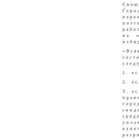
Сво
Горо
пере
поэт
рабо
на о
изби
«Вся
сост
след
1. е
2. е
3. е
прав
горо
свид
сряд
упла
купе
разр