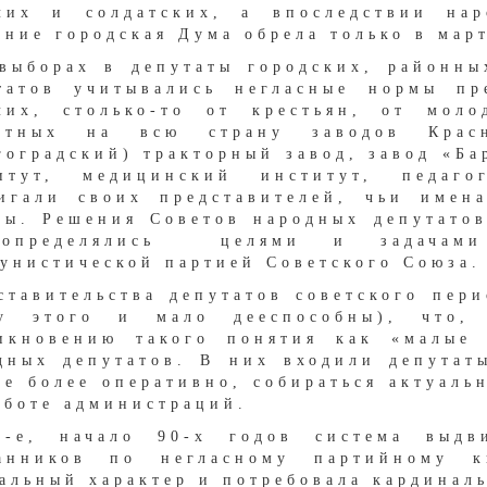
чих и солдатских, а впоследствии на
ание городская Дума обрела только в мар
выборах в депутаты городских, районны
татов учитывались негласные нормы пре
чих, столько-то от крестьян, от мол
естных на всю страну заводов Красн
гоградский) тракторный завод, завод «Ба
итут, медицинский институт, педаг
игали своих представителей, чьи имен
ны. Решения Советов народных депутат
определялись целями и задачами
унистической партией Советского Союза.
ставительства депутатов советского пер
ду этого и мало дееспособны), что,
икновению такого понятия как «малые
дных депутатов. В них входили депутаты
те более оперативно, собираться актуаль
аботе администраций.
-е, начало 90-х годов система выдв
анников по негласному партийному к
альный характер и потребовала кардинал