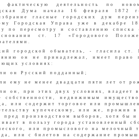
ю фактическую деятельность по ново
дская Дума начала 16 февраля 1872 г
избрание гласные городских дум переи
ому Городская Управа уже в декабре 18
ту по пересмотру и составлению списка
сновании ст. 17 «Городового Полож
рателями.
кий городской обыватель, - гласила ст.
оянию он не принадлежал, имеет право 
ующих условиях:
сли он Русский подданный;
сли ему не менее двадцати пяти лет от ро
сли он, при этих двух условиях, владеет 
е собственности, недвижимым имуществ
да, или содержит торговое или промышле
етельству купеческому, или же, прожив в
у пред производством выборов, хотя бы и
чивает в пользу города установленный сб
ческого, или промыслового на мелочный 
яда, или с билетов на содержание промы