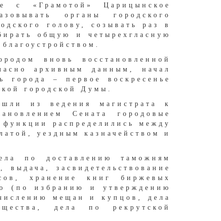
те с «Грамотой» Царицынское
азовывать органы городского
одского голову, созывать раз в
збирать общую и четырехгласную
 благоустройством.
родом вновь восстановленной
гласно архивным данным, начал
ь города – первое воскресенье
ской городской Думы.
ошли из ведения магистрата к
ановлением Сената городовые
 функции распределились между
латой, уездным казначейством и
ела по доставлению таможням
, выдача, засвидетельствование
сов, хранение книг биржевых
ию (по избранию и утверждению
числению мещан и купцов, дела
щества, дела по рекрутской