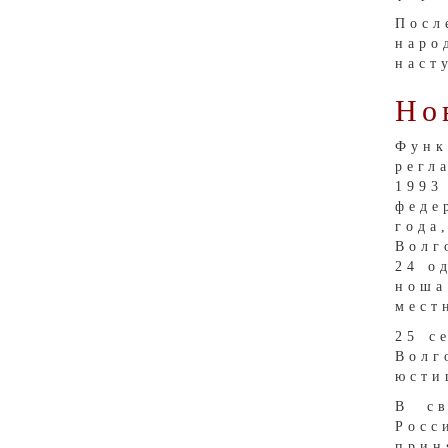
Посл
наро
наст
Но
Функ
регл
1993
феде
год
Волг
24 о
ноша
мест
25 с
Волг
юсти
В св
Росс
прин