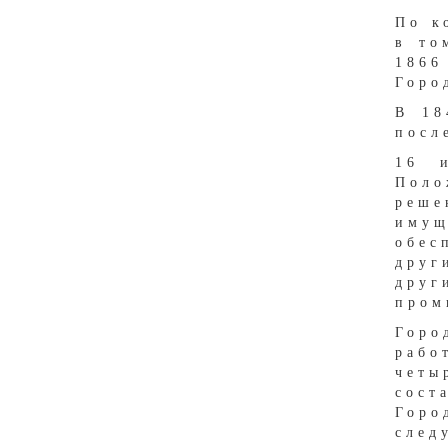
По к
в то
1866
Горо
В 18
посл
16 и
Поло
реше
иму
обес
друг
друг
пром
Горо
рабо
четы
сост
Горо
след