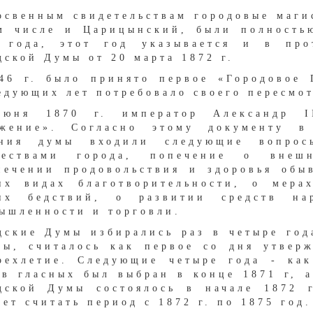
освенным свидетельствам городовые маги
м числе и Царицынский, были полность
 года, этот год указывается и в про
дской Думы от 20 марта 1872 г.
46 г. было принято первое «Городовое 
едующих лет потребовало своего пересмот
юня 1870 г. император Александр I
жение». Согласно этому документу в
ния думы входили следующие вопрос
ществами города, попечение о внешн
печении продовольствия и здоровья обы
их видах благотворительности, о мера
их бедствий, о развитии средств нар
ышленности и торговли.
дские Думы избирались раз в четыре год
ты, считалось как первое со дня утвер
рехлетие. Следующие четыре года - ка
ав гласных был выбран в конце 1871 г, 
дской Думы состоялось в начале 1872 
ует считать период с 1872 г. по 1875 год.