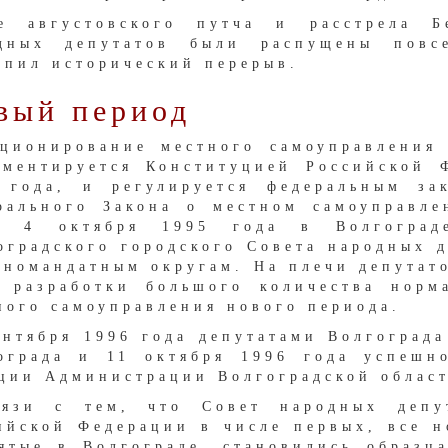
е августовского путча и расстрела 
дных депутатов были распущены повс
упил исторический перерыв.
вый период
ционирование местного самоуправления
аментируется Конституцией Российской 
 года, и регулируется федеральным за
рального Закона о местном самоуправле
а, 4 октября 1995 года в Волгоград
оградского городского Совета народных 
дномандатным округам. На плечи депутато
 разработки большого количества норм
ного самоуправления нового периода.
ентября 1996 года депутатами Волгограда
ограда и 11 октября 1996 года успешн
ции Администрации Волгоградской област
язи с тем, что Совет народных депут
ийской Федерации в числе первых, все н
ятые в Волгограде, становились образц