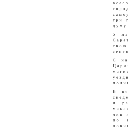
всес
горо
само
три 
думу
5 ма
Сара
свою
сент
С на
Цари
маги
уезд
поли
В ве
свед
и ра
макл
лиц 
по 
пови