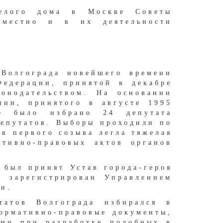
Белого дома в Москве Советы
еместно и в их деятельности
 Волгограда новейшего времени
Федерации, принятой в декабре
конодательством. На основании
нии, принятого в августе 1995
е было избрано 24 депутата
депутатов. Выборы проходили по
в первого созыва легла тяжелая
ативно-правовых актов органов
 был принят Устав города-героя
о зарегистрирован Управлением
и.
атов Волгограда избирался в
ормативно-правовые документы,
ами при разработке подобных в