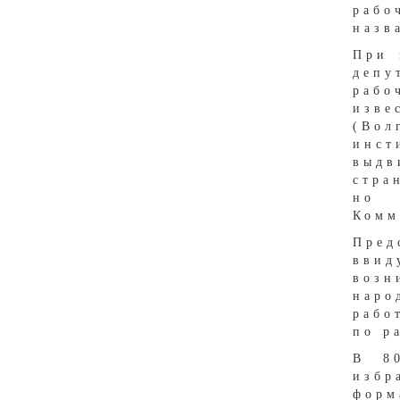
рабо
назв
При 
депу
рабо
изв
(Вол
инст
выдв
стра
но 
Комм
Пред
вви
возн
наро
рабо
по р
В 80
избр
форм