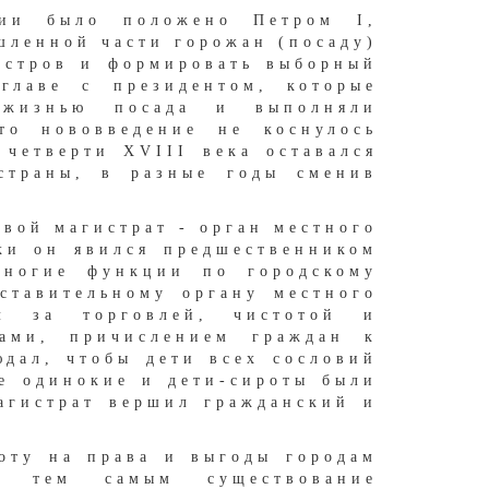
сии было положено Петром I,
шленной части горожан (посаду)
истров и формировать выборный
главе с президентом, которые
 жизнью посада и выполняли
то нововведение не коснулось
четверти XVIII века оставался
 страны, в разные годы сменив
овой магистрат - орган местного
ки он явился предшественником
ногие функции по городскому
ставительному органу местного
ал за торговлей, чистотой и
ами, причислением граждан к
юдал, чтобы дети всех сословий
ые одинокие и дети-сироты были
агистрат вершил гражданский и
моту на права и выгоды городам
в тем самым существование