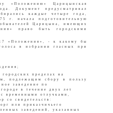
му «Положению» Царицынская
ода. Документ предусматривал
збирались каждые четыре года,
75 г. начала подготовительную
 обывателей Царицына, имеющих
ения» право быть городскими
 17 «Положения», - к какому бы
голоса в избрании гласных при
ждения;
в городских пределах на
ом, подлежащим сбору в пользу
нное заведение по
 городе в течение двух лет
 с временными отлучками,
ор со свидетельств:
торг или приказчичьего
шленных заведений, указанных