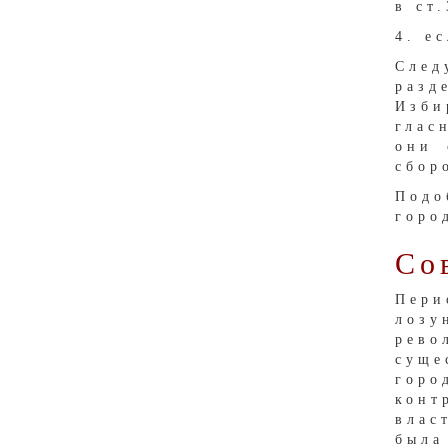
в ст
4. е
След
разд
Изби
глас
они 
сбор
Подо
горо
Со
Пери
лозу
рев
суще
гор
конт
влас
была