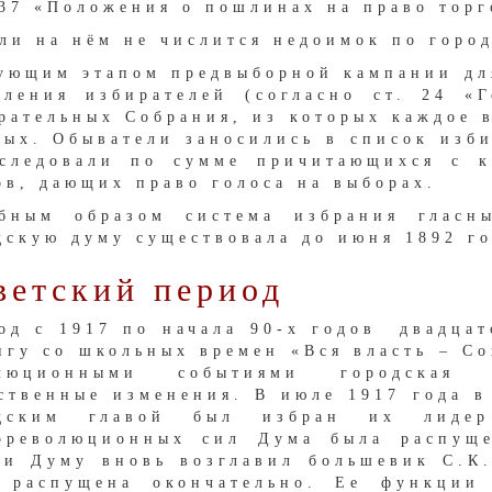
.37 «Положения о пошлинах на право торг
сли на нём не числится недоимок по горо
ующим этапом предвыборной кампании для
еления избирателей (согласно ст. 24 «
рательных Собрания, из которых каждое в
ных. Обыватели заносились в список изби
следовали по сумме причитающихся с к
ов, дающих право голоса на выборах.
бным образом система избрания гласн
дскую думу существовала до июня 1892 го
ветский период
од с 1917 по начала 90-х годов двадц
нгу со школьных времен «Вся власть – Со
олюционными событиями городская
ственные изменения. В июле 1917 года в
одским главой был избран их лидер
рреволюционных сил Дума была распуще
ти Думу вновь возглавил большевик С.К
 распущена окончательно. Ее функции