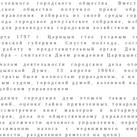
ословного городского общества. Вмес
дское общество получило право обр
управления: избирать из своей среды гор
года городское депутатское собрание, и
 для руководства городским хозяйством и
рта 1797 г. Царицын стал уездным го
товской губернии. Спустя полгода, со
 работу и представительный орган: Ден
ября – считается Днем рождения Царицын
чалом деятельности городские дела от
цынской Думе. 13 апреля 1866г. пост
страты были полностью упразднены, а их
ным судом, городской думой, казенной па
цейским управлением.
дение городских дум отошли также д
ений, оценке тайно привезенных товаров
ссмотрение книг маклеров и нотариу
еров, дела по общественному управлен
на должности цехового управления, пере
взиманию налога с недвижимого иму
нности, разделение ремесел на цехи).