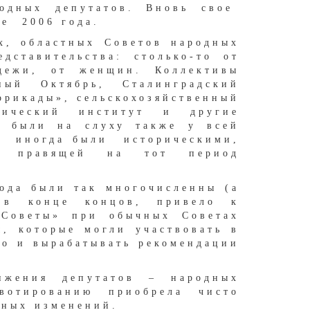
родных депутатов. Вновь свое
те 2006 года.
х, областных Советов народных
дставительства: столько-то от
одежи, от женщин. Коллективы
ый Октябрь, Сталинградский
ррикады», сельскохозяйственный
огический институт и другие
а были на слуху также у всей
ов иногда были историческими,
 правящей на тот период
иода были так многочисленны (а
 в конце концов, привело к
 Советы» при обычных Советах
, которые могли участвовать в
но и вырабатывать рекомендации
ижения депутатов – народных
вотированию приобрела чисто
ьных изменений.