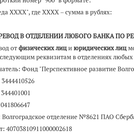
роткий номер "900" в формате:
да ХХХХ", где ХХХХ – сумма в рублях:
ЕРЕВОД В ОТДЕЛЕНИИ ЛЮБОГО БАНКА ПО Р
вод от
физических лиц
и
юридических лиц
м
следующим реквизитам в отделениях любых 
чатель: Фонд "Перспективное развитие Волго
 3444410526
 344401001
 041806647
: Волгоградское отделение №8621 ПАО Сберб
т: 40703810911000002618