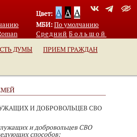
A
A
A
Цвет:
лчанию
МБИ:
По умолчанию
Roman
Средний
Большой
СТЬ ДУМЫ
ПРИЕМ ГРАЖДАН
ЕМЕЙ
УЖАЩИХ И ДОБРОВОЛЬЦЕВ СВО
служащих и добровольцев СВО
ледующих способов: