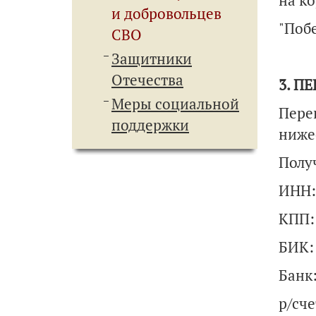
на ко
и добровольцев
"Побе
СВО
Защитники
Отечества
3. П
Меры социальной
Пере
поддержки
ниже
Полу
ИНН:
КПП:
БИК:
Банк
р/сче