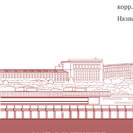
корр.
Назн