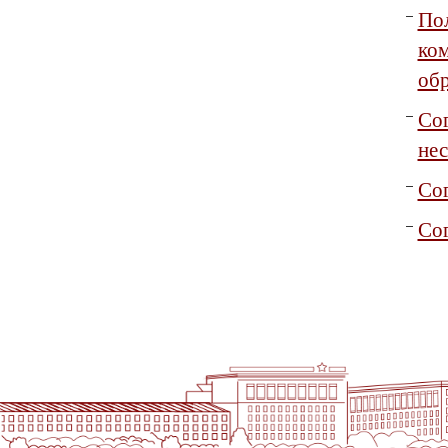
По
ко
обр
Со
не
Сог
Сог