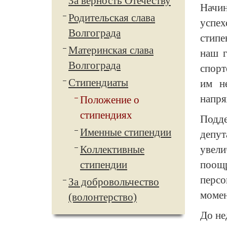
За верность Отечеству
Начин
Родительская слава
успех
Волгограда
стипе
Материнская слава
наш г
Волгограда
спорт
Стипендиаты
им н
напря
Положение о
стипендиях
Подде
Именные стипендии
депут
Коллективные
увели
стипендии
поощ
персо
За добровольчество
момен
(волонтерство)
До не