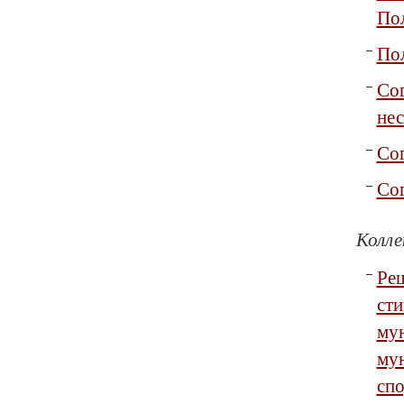
Пол
По
Со
не
Сог
Сог
Колле
Ре
ст
мун
му
сп