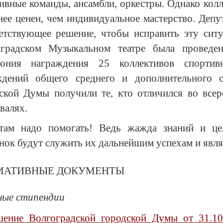
ивные команды, ансамбли, оркестры. Однако кол
нее ценен, чем индивидуальное мастерство. Деп
етствующее решение, чтобы исправить эту сит
оградском Музыкальном театре была проведен
мония награждения 25 коллективов спортив
ждений общего среднего и дополнительного о
ской Думы получили те, кто отличился во всер
валях.
нтам надо помогать! Ведь жажда знаний и це
нок будут служить их дальнейшим успехам и явля
МАТИВНЫЕ ДОКУМЕНТЫ
ные стипендии
шение Волгоградской городской Думы от 31.1