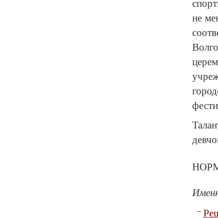
спорт
не ме
соотв
Волг
цере
учре
город
фести
Тала
девчо
НОР
Имен
Ре