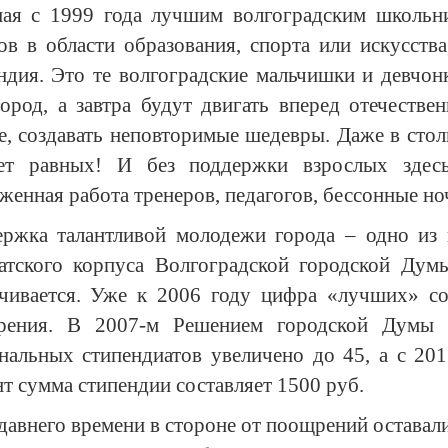
ая с 1999 года лучшим волгоградским школьн
ов в области образования, спорта или искусств
ндия. Это те волгоградские мальчишки и девчон
ород, а завтра будут двигать вперед отечестве
е, создавать неповторимые шедевры. Даже в стол
ет равных! И без поддержки взрослых здесь
женная работа тренеров, педагогов, бессонные но
ржка талантливой молодежи города – одно из
атского корпуса Волгоградской городской Думы
чивается. Уже к 2006 году цифра «лучших» сос
рения. В 2007-м Решением городской Думы н
нальных стипендиатов увеличено до 45, а с 201
т сумма стипендии составляет 1500 руб.
давнего времени в стороне от поощрений оставалис