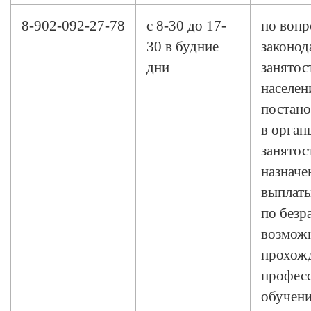
8-902-092-27-78
с 8-30 до 17-
по вопр
30 в будние
законод
дни
занятос
населен
постано
в орга
занятос
назначе
выплат
по безр
возмож
прохож
профес
обучения