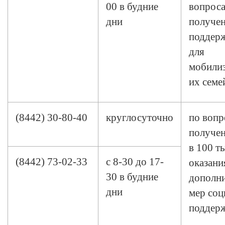
00 в будние
вопрос
дни
получен
поддерж
для
мобили
их семе
(8442) 30-80-40
круглосуточно
по вопр
получе
в 100 ты
(8442) 73-02-33
с 8-30 до 17-
оказани
30 в будние
дополн
дни
мер соц
поддер