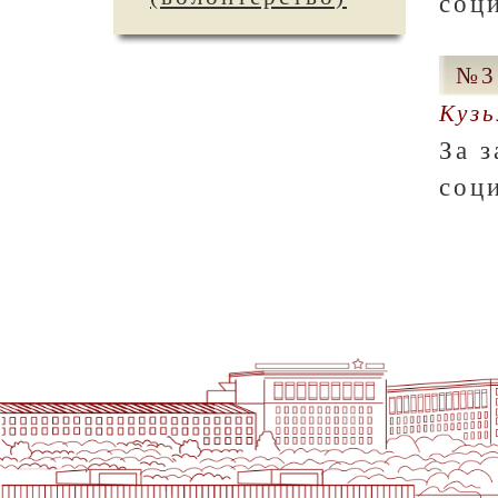
соц
№3
Куз
За 
соц