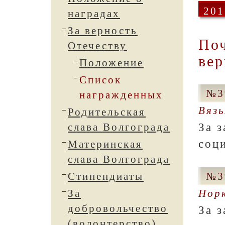
201
наградах
За верность
Поч
Отечеству
вер
Положение
Список
№3
награжденных
Вязь
Родительская
За 
слава Волгограда
соц
Материнская
слава Волгограда
Стипендиаты
№3
За
Нор
добровольчество
За 
(волонтерство)