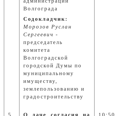
администрации
Волгограда
Содокладчик:
Морозов Руслан
Сергеевич
-
председатель
комитета
Волгоградской
городской Думы по
муниципальному
имуществу,
землепользованию и
градостроительству
5.
О даче согласия на
10:50