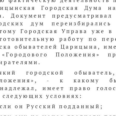
ю фактическую деятельность 
ицынская Городская Дума н
а. Документ предусматривал
одских дум переизбирались
тому Городская Управа уже в 
готовительную работу по пер
ска обывателей Царицына, им
 «Городового Положения» п
ирателями.
сякий городской обывател
оложения», - к какому 
надлежал, имеет право голо
 следующих условиях:
если он Русский подданный;