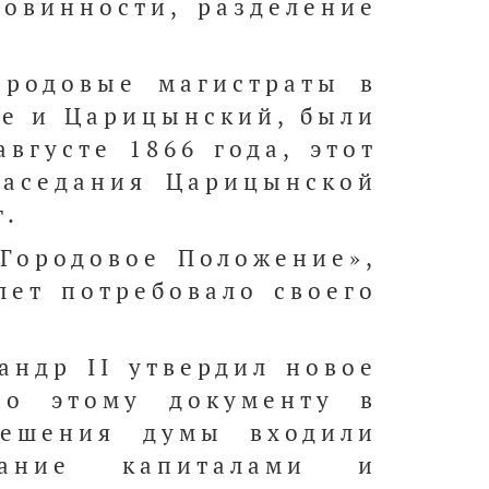
повинности, разделение
ородовые магистраты в
ле и Царицынский, были
вгусте 1866 года, этот
заседания Царицынской
г.
«Городовое Положение»,
лет потребовало своего
андр II утвердил новое
сно этому документу в
решения думы входили
вание капиталами и