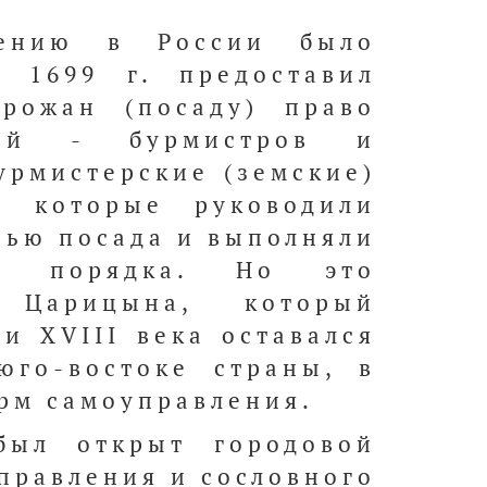
лению в России было
 1699 г. предоставил
орожан (посаду) право
лей - бурмистров и
урмистерские (земские)
, которые руководили
нью посада и выполняли
ы порядка. Но это
 Царицына, который
и XVIII века оставался
юго-востоке страны, в
рм самоуправления.
был открыт городовой
управления и сословного