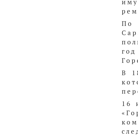
иму
рем
По 
Сар
пол
год
Гор
В 1
кот
пер
16 
«Го
ко
сл