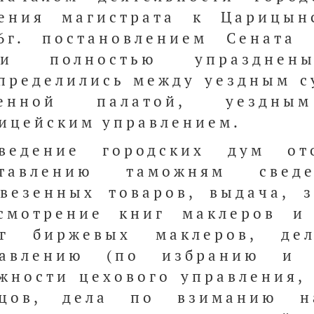
ения магистрата к Царицын
6г. постановлением Сената
ли полностью упраздне
пределились между уездным с
зенной палатой, уездны
ицейским управлением.
ведение городских дум от
ставлению таможням свед
везенных товаров, выдача, з
смотрение книг маклеров и
иг биржевых маклеров, де
равлению (по избранию и 
жности цехового управления,
пцов, дела по взиманию н