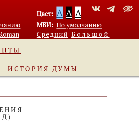
A
A
A
Цвет:
лчанию
МБИ:
По умолчанию
 Roman
Средний
Большой
ЕНТЫ
ИСТОРИЯ ДУМЫ
ЕНИЯ
АД)