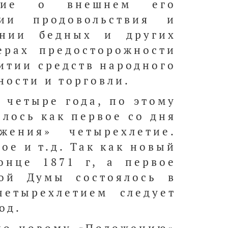
ение о внешнем его
нии продовольствия и
ении бедных и других
ерах предосторожности
витии средств народного
ости и торговли.
 четыре года, по этому
алось как первое со дня
жения» четырехлетие.
ое и т.д. Так как новый
онце 1871 г, а первое
кой Думы состоялось в
четырехлетием следует
од.