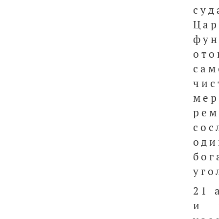
су
Ца
фу
от
сам
чи
ме
рем
сос
оди
бог
уго
21 
и 