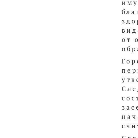
им
бла
здо
вид
от 
обр
Гор
пер
утв
Сле
сос
зас
нач
счи