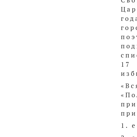
Сво
Цар
год
гор
поэ
под
спи
17
изб
«В
«П
при
при
1. 