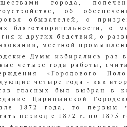
уществами города, попеч
гоустройстве, об обеспече
ровья обывателей, о призр
ах благотворительности, о м
огня и других бедствий, о раз
азования, местной промышленн
одские Думы избирались раз в
вые четыре года работы, счит
ерждения «Городового Поло
дующие четыре года - как втор
тав гласных был выбран в к
едание Царицынской Городс
але 1872 года, то первым 
тать период с 1872 г. по 1875 г