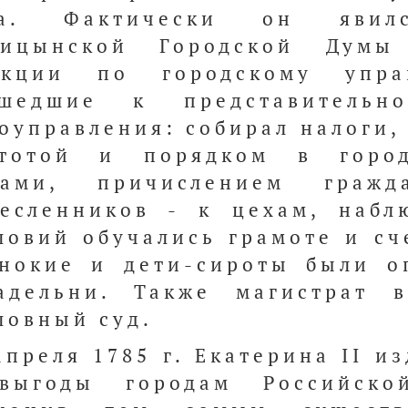
да. Фактически он явилс
рицынской Городской Думы
нкции по городскому управ
ошедшие к представительн
оуправления: собирал налоги,
стотой и порядком в город
рами, причислением граж
есленников - к цехам, набл
ловий обучались грамоте и сч
нокие и дети-сироты были 
адельни. Также магистрат 
ловный суд.
апреля 1785 г. Екатерина II и
выгоды городам Российско