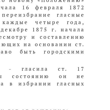
по новому «Положению»
ачала 16 февраля 1872
 переизбрание гласные
 каждые четыре года,
декабре 1875 г. начала
есмотру и составлению
еющих на основании ст.
раво быть городскими
ь, - гласила ст. 17
бы состоянию он не
са в избрании гласных