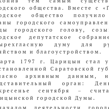
аконив тем самым существо
одского общества. Вместе с 
родское общество получило
аны городского самоуправлен
ды городского голову, соз
одское депутатское собран
тырехгласную думу для ру
яйством и благоустройством.
арта 1797 г. Царицын стал 
становленной Саратовской губ
гласно архивным данным, 
едставительный орган: Де
скресенье сентября – счит
ицынской городской Думы.
началом деятельности горо