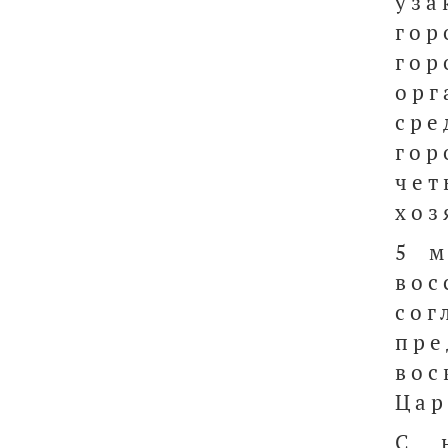
уз
гор
го
орг
сре
гор
че
хоз
5 м
вос
со
пр
во
Цар
С 