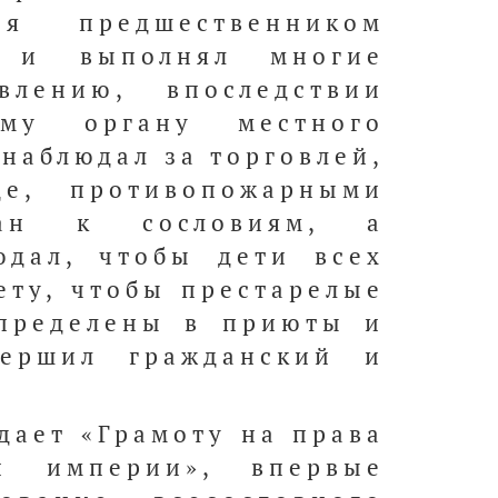
я предшественником
 и выполнял многие
лению, впоследствии
ому органу местного
 наблюдал за торговлей,
е, противопожарными
дан к сословиям, а
юдал, чтобы дети всех
ету, чтобы престарелые
определены в приюты и
вершил гражданский и
здает «Грамоту на права
й империи», впервые