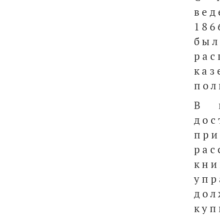
вед
186
бы
рас
ка
пол
В 
до
при
рас
кн
уп
дол
ку