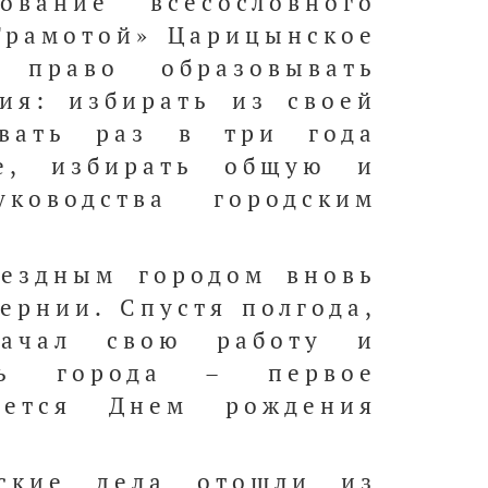
вание всесословного
«Грамотой» Царицынское
 право образовывать
ия: избирать из своей
ывать раз в три года
ие, избирать общую и
ководства городским
уездным городом вновь
ернии. Спустя полгода,
начал свою работу и
нь города – первое
ается Днем рождения
дские дела отошли из