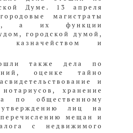
ской Думе. 13 апреля
 городовые магистраты
ны, а их функции
удом, городской думой,
м казначейством и
ошли также дела по
ений, оценке тайно
асвидетельствование и
 нотариусов, хранение
ла по общественному
утверждению лиц на
 перечислению мещан и
алога с недвижимого