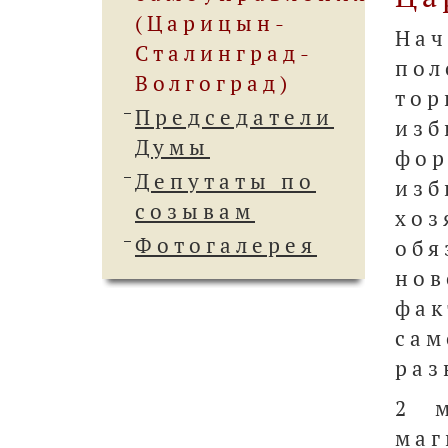
(Царицын-
На
Сталинград-
пол
Волгоград)
тор
Председатели
из
Думы
фор
Депутаты по
из
созывам
хоз
Фотогалерея
об
но
фак
сам
раз
2 
маг