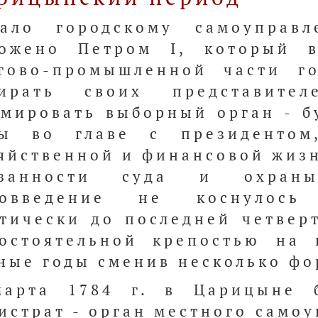
чало городскому самоуправ
ожено Петром I, который в
гово-промышленной части г
бирать своих представите
мировать выборный орган - б
бы во главе с президентом
яйственной и финансовой жиз
язанности суда и охран
вовведение не коснулось
тически до последней четверт
остоятельной крепостью на 
ные годы сменив несколько фо
марта 1784 г. в Царицыне 
истрат - орган местного само