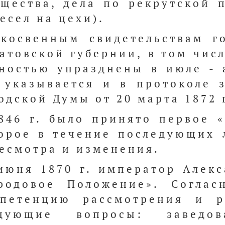
щества, дела по рекрутской 
есел на цехи).
косвенным свидетельствам г
атовской губернии, в том чис
ностью упразднены в июле - а
 указывается и в протоколе 
одской Думы от 20 марта 1872 
846 г. было принято первое 
орое в течение последующих 
есмотра и изменения.
июня 1870 г. император Алекс
родовое Положение». Согла
мпетенцию рассмотрения и 
едующие вопросы: заведо