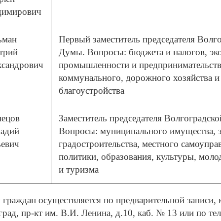
димирович
ьман
Первый заместитель председателя Волг
трий
Думы. Вопросы: бюджета и налогов, эк
ксандрович
промышленности и предпринимательств
коммунального, дорожного хозяйства и 
благоустройства
нецов
Заместитель председателя Волгоградск
надий
Вопросы: муниципального имущества, з
евич
градостроительства, местного самоупра
политики, образования, культуры, моло
и туризма
граждан осуществляется по предварительной записи, к
рад, пр-кт им. В.И. Ленина, д.10, каб. № 13 или по те