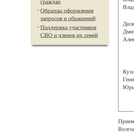
граждан
Вла
Образцы оформления
запросов и обращений
Дил
Поддержка участников
Дми
СВО и членов их семей
Але
Куз
Ген
Юрь
Прием 
Волгог