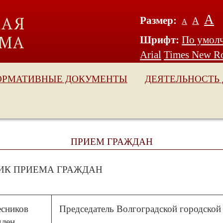
А
Размер:
А
А
Шрифт:
По умол
Arial
Times New R
ОРМАТИВНЫЕ ДОКУМЕНТЫ
ДЕЯТЕЛЬНОСТЬ
ПРИЕМ ГРАЖДАН
ИК ПРИЕМА ГРАЖДАН
есников
Председатель Волгоградской городско
длен