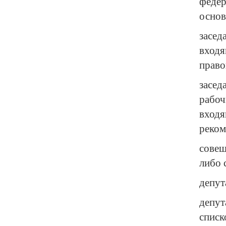
федер
основ
засед
вход
право
засед
рабо
вход
реком
совещ
либо 
депут
депут
списк