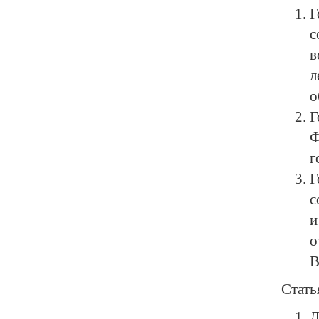
Г
с
в
л
о
Г
Ф
г
Г
с
и
о
В
Стать
Д