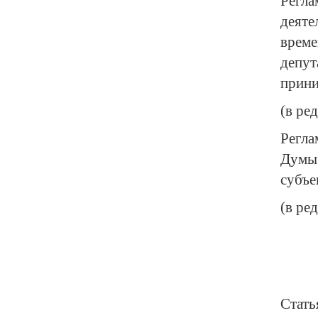
Регл
деяте
време
депут
прини
(в ре
Регла
Думы 
субъе
(в ре
Стать