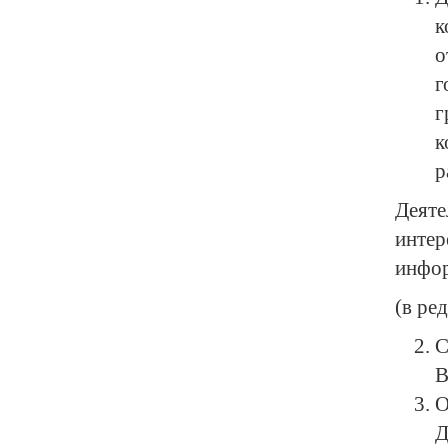
к
о
г
г
к
р
Деят
интер
инфор
(в ре
С
В
О
Д