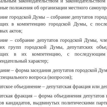
альным законодательством и законодательством
ные положения об организации местного самоупр
ание городской Думы – собрание депутатов горо
ящих в компетенцию городской Думы, с пос
вых актов;
ание – собрание депутатов городской Думы, чл
чих групп городской Думы, депутатских объе
ящих в их компетенцию, с последующим 
ендательный характер;
ание – форма заседания депутатов городской Ду
специального вопроса (вопросов);
атское объединение – депутатская фракция или де
атская фракция – форма объединения депутатов 
ов кандидатов, выдвинутых политическими парт