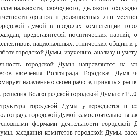
оллегиальности, свободного, делового обсужде
тчетности органов и должностных лиц местног
ородской Думой в пределах компетенции гор
раждан, представителей политических партий, 
оллективов, национальных, этнических общин и 
аботе городской Думы, изучению, анализу и учет
ельность городской Думы направляется на за
есов населения Волгограда. Городская Дума 
мирует население о своей работе, принятых реше
д. решения Волгоградской городской Думы от 19.
труктура городской Думы утверждается в со
олгограда городской Думой самостоятельно на за
сновными формами деятельности городской Д
умы, заседания комитетов городской Думы, зас