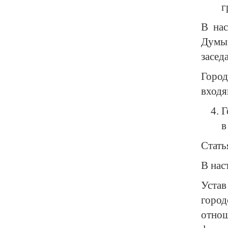
г
В нас
Думы,
засед
Город
входя
Г
в
Стать
В нас
Устав
горо
отнош