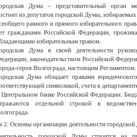
ородская Дума – представительный орган ме
остоит из депутатов городской Думы, избираемы
сеобщего равного и прямого избирательного прав
ет гражданами Российской Федерации, прожив
бладающими избирательным правом.
ородская Дума в своей деятельности руково
едерации, законодательством Российской Федера
орода-героя Волгограда, настоящим Регламентом.
ородская Дума обладает правами юридического 
оответствующей символикой, счета в департамен
 Центральном банке Российской Федерации. Бюд
тражаются отдельной строкой в ведомстве
олгограда.
я 2. Основы организации деятельности городско
еятельность городской Думы строится на пр