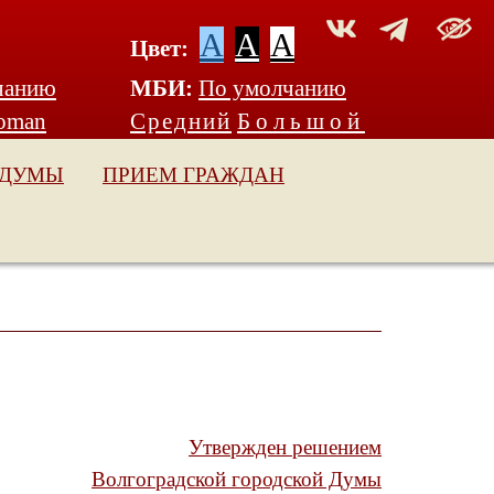
A
A
A
Цвет:
чанию
МБИ:
По умолчанию
oman
Средний
Большой
 ДУМЫ
ПРИЕМ ГРАЖДАН
Утвержден решением
Волгоградской городской Думы