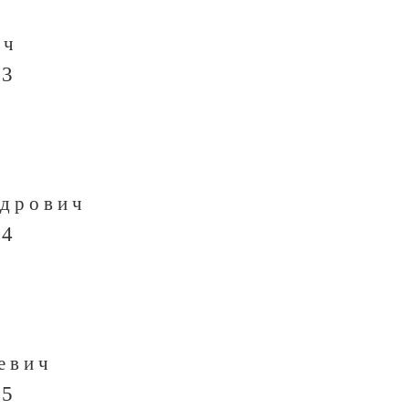
ич
 3
ндрович
 4
евич
 5