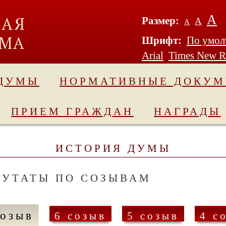
А
Размер:
А
А
Шрифт:
По умо
Arial
Times New 
 ДУМЫ
НОРМАТИВНЫЕ ДОКУ
ПРИЕМ ГРАЖДАН
НАГРАДЫ
ИСТОРИЯ ДУМЫ
ПУТАТЫ ПО СОЗЫВАМ
созыв
6 созыв
5 созыв
4 с