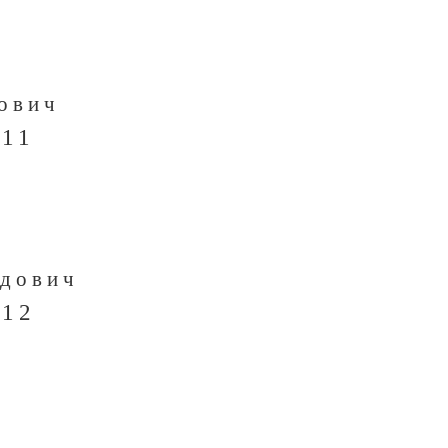
ович
 11
рдович
 12