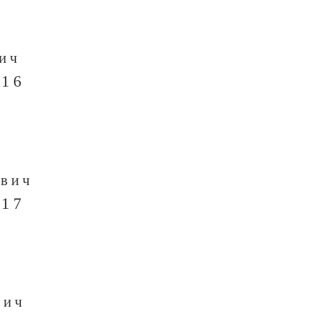
ич
 16
ович
 17
вич