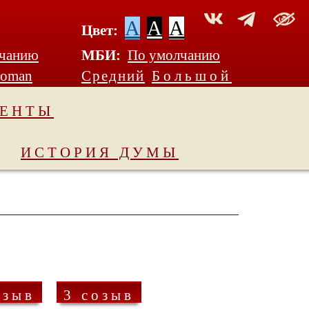
A
A
A
Цвет:
лчанию
МБИ:
По умолчанию
Roman
Средний
Большой
МЕНТЫ
ИСТОРИЯ ДУМЫ
озыв
3 созыв