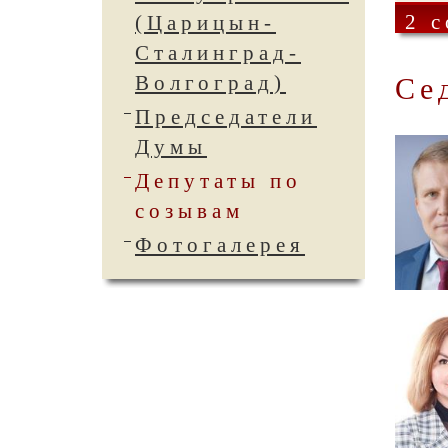
2 
(Царицын-
Сталинград-
Волгоград)
Се
Председатели
Думы
Депутаты по
созывам
Фотогалерея