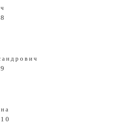
ич
 8
сандрович
 9
вна
 10