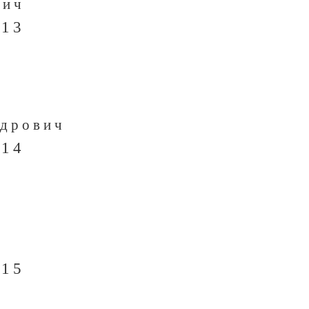
вич
 13
ндрович
 14
 15