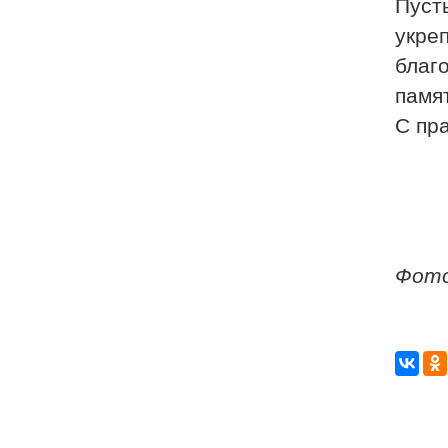
Пуст
укре
благ
памя
С пр
Фото