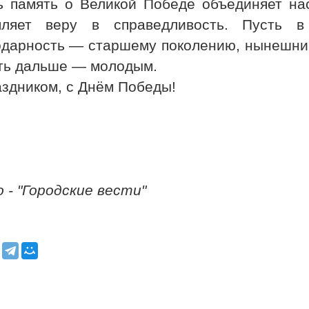
ь память о Великой Победе объединяет на
пляет веру в справедливость. Пусть 
одарность — старшему поколению, нынешним
ть дальше — молодым.
аздником, с Днём Победы!
 - "Городские вести"