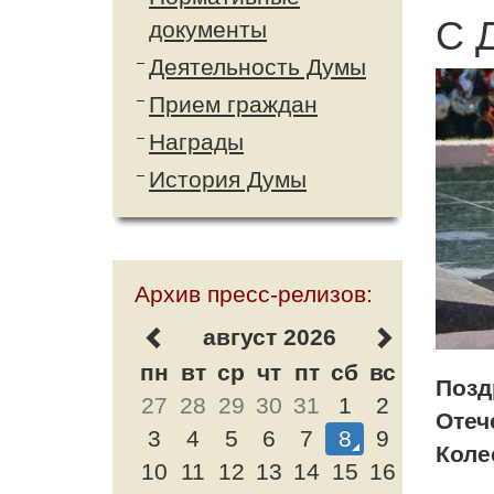
С 
документы
Деятельность Думы
Прием граждан
Награды
История Думы
Архив пресс-релизов:
август 2026
пн
вт
ср
чт
пт
сб
вс
Позд
27
28
29
30
31
1
2
Отеч
3
4
5
6
7
8
9
Коле
10
11
12
13
14
15
16