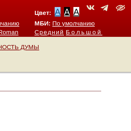
A
A
A
Цвет:
лчанию
МБИ:
По умолчанию
 Roman
Средний
Большой
НОСТЬ ДУМЫ