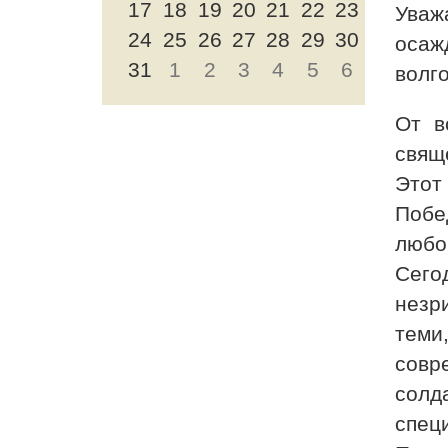
17
18
19
20
21
22
23
Уваж
24
25
26
27
28
29
30
осаж
31
1
2
3
4
5
6
волг
От в
свящ
Этот
Побе
любов
Сего
незр
теми
совр
солд
спец