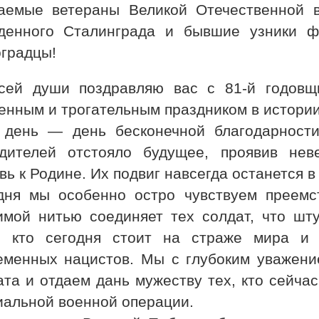
аемые ветераны Великой Отечественной в
денного Сталинграда и бывшие узники фа
оградцы!
сей души поздравляю вас с 81-й годов
енным и трогательным праздником в истори
 день — день бесконечной благодарности
дителей отстояло будущее, проявив неве
ь к Родине. Их подвиг навсегда останется в
дня мы особенно остро чувствуем преемс
имой нитью соединяет тех солдат, что шт
, кто сегодня стоит на страже мира и
еменных нацистов. Мы с глубоким уважени
ата и отдаем дань мужеству тех, кто сейча
иальной военной операции.