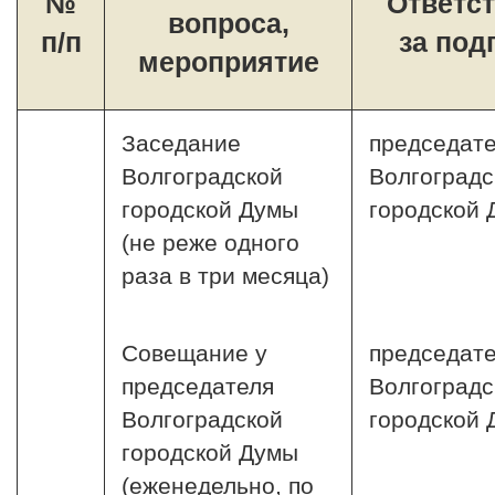
№
Ответс
вопроса,
п/п
за под
мероприятие
Заседание
председат
Волгоградской
Волгоградс
городской Думы
городской
(не реже одного
раза в три месяца)
Совещание у
председат
председателя
Волгоградс
Волгоградской
городской
городской Думы
(еженедельно, по