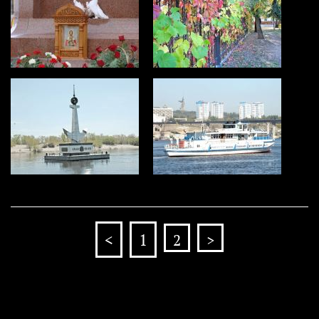
<
1
2
>