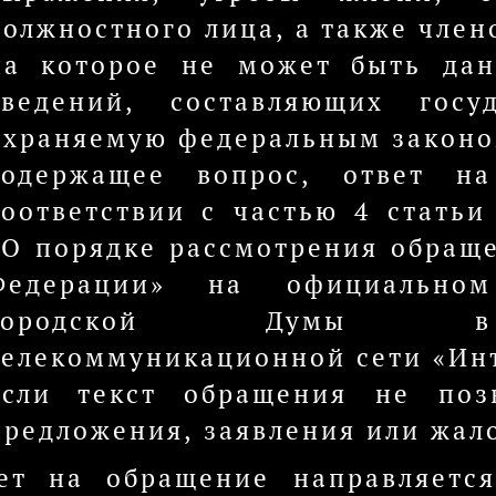
должностного лица, а также член
на которое не может быть дан
сведений, составляющих гос
охраняемую федеральным законо
содержащее вопрос, ответ н
соответствии с частью 4 статьи
«О порядке рассмотрения обращ
Федерации» на официальном
городской Думы в 
телекоммуникационной сети «Ин
если текст обращения не позв
предложения, заявления или жал
ет на обращение направляетс