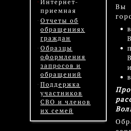
Интернет-
Вы 
приемная
гор
Отчеты об
обращениях
граждан
Образцы
оформления
запросов и
и
обращений
Поддержка
Про
участников
ра
СВО и членов
Вол
их семей
Обр