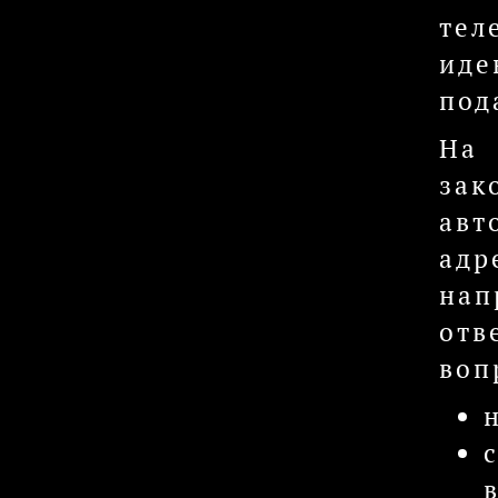
тел
иде
под
На 
зак
авт
адр
нап
отв
воп