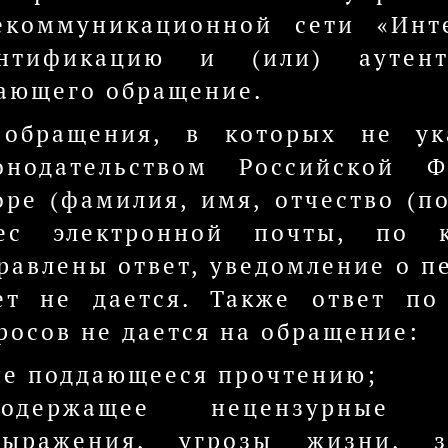
екоммуникационной сети «Инт
нтификацию и (или) аутент
ающего обращение.
обращения, в которых не ук
онодательством Российской 
оре (фамилия, имя, отчество (п
ес электронной почты, по 
равлены ответ, уведомление о п
ет не дается. Также ответ по
росов не дается на обращение:
не поддающееся прочтению;
содержащее нецензурные л
выражения, угрозы жизни, 