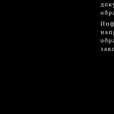
док
обр
Инф
нап
обр
зак