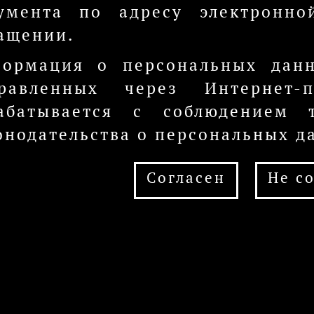
умента по адресу электронно
ащении.
ормация о персональных данн
равленных через Интернет-
абатывается с соблюдением т
онодательства о персональных д
Согласен
Не с