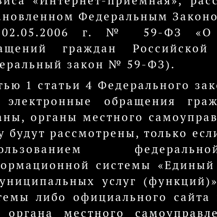
виса «Интернет-приемная», рас
ановленном Федеральным Закон
02.05.2006 г. № 59-ФЗ «О 
ащений граждан Российской
еральный закон № 59-ФЗ).
тью 1 статьи 4 Федерального за
 электронные обращения граж
аны, органы местного самоупра
у будут рассмотрены, только есл
пользованием федеральн
ормационной системы «Единый 
униципальных услуг (функций)
темы либо официального сайта 
 органа местного самоуправл