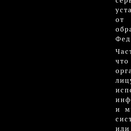
сер
уст
от 
обр
Фед
Час
что
орг
лиц
ис
инф
и м
сис
или