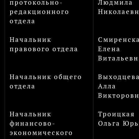
протокольно-
Людмила
редакционного
Николаев
отдела
Начальник
Смиренск
правового отдела
Елена
Витальевн
Начальник общего
Выходцев
отдела
Алла
Викторов
Начальник
Троицкая
финансово-
Ольга Юрь
экономического