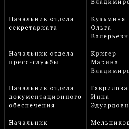
Владимир
Начальник отдела
Кузьмина
секретариата
Ольга
Валерьевн
Начальник отдела
Кригер
пресс-службы
Марина
Владимир
Начальник отдела
Гаврилова
документационного
Инна
обеспечения
Эдуардовн
Начальник
Мельнико