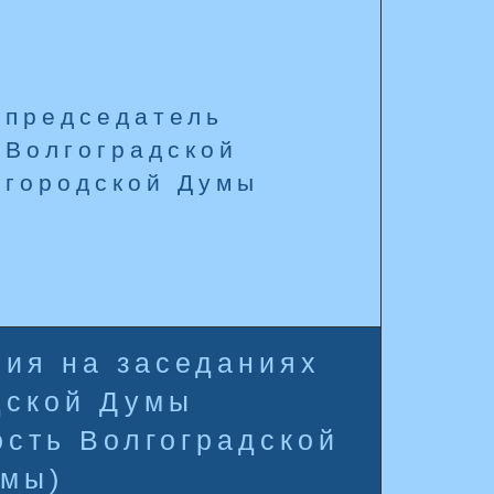
председатель
Волгоградской
городской Думы
ния на заседаниях
дской Думы
ость Волгоградской
умы)