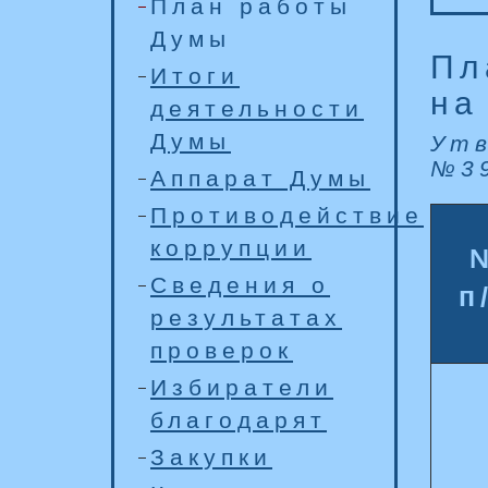
План работы
Думы
Пл
Итоги
на
деятельности
Думы
Утв
№39
Аппарат Думы
Противодействие
коррупции
Сведения о
п
результатах
проверок
Избиратели
благодарят
Закупки