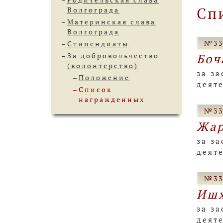
Сп
Волгограда
Материнская слава
Волгограда
№33
Стипендиаты
За добровольчество
Боч
(волонтерство)
за за
Положение
деят
Список
награжденных
№33
Жар
за за
деят
№33
Ишх
за за
деят