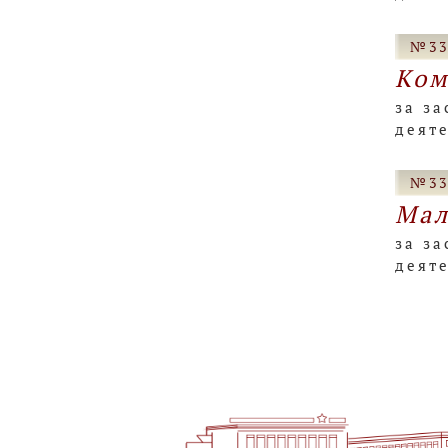
№33
Ком
за за
деят
№33
Мал
за за
деят