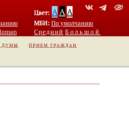
A
A
A
Цвет:
лчанию
МБИ:
По умолчанию
Roman
Средний
Большой
Ь ДУМЫ
ПРИЕМ ГРАЖДАН
)