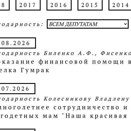
18
2017
2016
2015
2014
годарность:
.08.2026
годарность Биленко А.Ф., Фисенко
оказание финансовой помощи в
елка Гумрак
.07.2026
годарность Колесникову Владлен
многолетнее сотрудничество и
годетных мам "Наша красивая