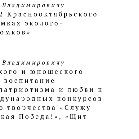
у Владимировичу
2 Краснооктябрьского
амках эколого-
томков»
у Владимировичу
ского и юношеского
в воспитание
патриотизма и любви к
ждународных конкурсов-
о творчества «Служу
икая Победа!», «Щит