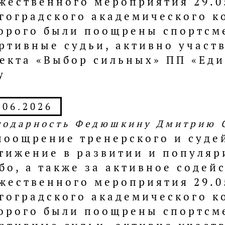
жественного мероприятия 29.0
гоградского академического к
орого были поощрены спортсм
ртивные судьи, активно участ
екта «Выбор сильных» ПП «Еди
у
.06.2026
годарность Федюшкину Дмитрию 
поощрение тренерского и судей
тижение в развитии и популяр
бо, а также за активное соде
жественного мероприятия 29.0
гоградского академического к
орого были поощрены спортсм