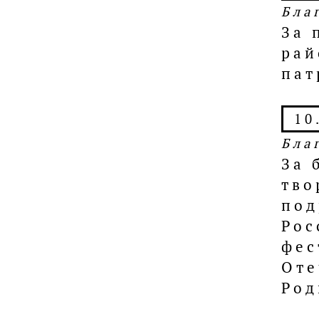
Бла
За 
рай
пат
10
Бла
За 
тво
под
Рос
фес
Оте
Род