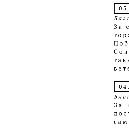
05
Бла
За 
тор
Поб
Сов
так
вет
04
Бла
За 
дос
сам