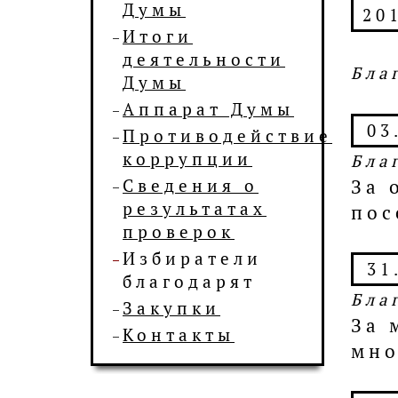
Думы
20
Итоги
деятельности
Бла
Думы
Аппарат Думы
03
Противодействие
коррупции
Бла
Сведения о
За 
результатах
пос
проверок
Избиратели
31
благодарят
Бла
Закупки
За 
Контакты
мно