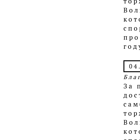
тор
Вол
кот
спо
про
год
04
Бла
За 
дос
сам
тор
Вол
кот