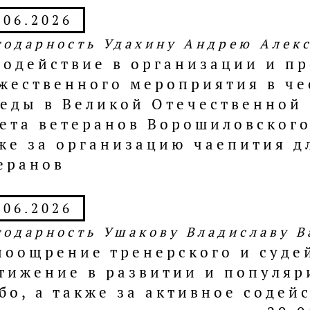
.06.2026
годарность Удахину Андрею Алек
содействие в организации и п
жественного мероприятия в че
еды в Великой Отечественной
ета ветеранов Ворошиловского
же за организацию чаепития д
еранов
.06.2026
годарность Ушакову Владиславу В
поощрение тренерского и судей
тижение в развитии и популяр
бо, а также за активное соде