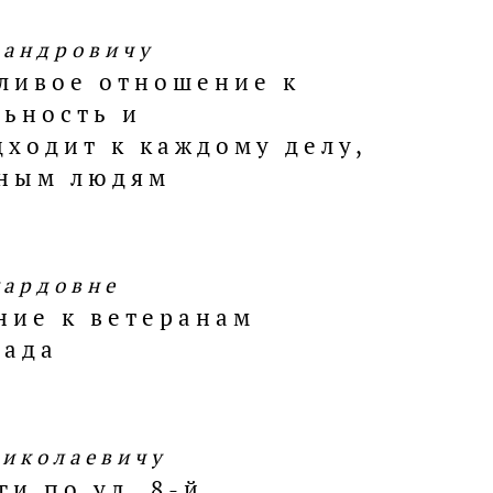
сандровичу
тливое отношение к
льность и
дходит к каждому делу,
жным людям
уардовне
ние к ветеранам
рада
Николаевичу
и по ул. 8-й