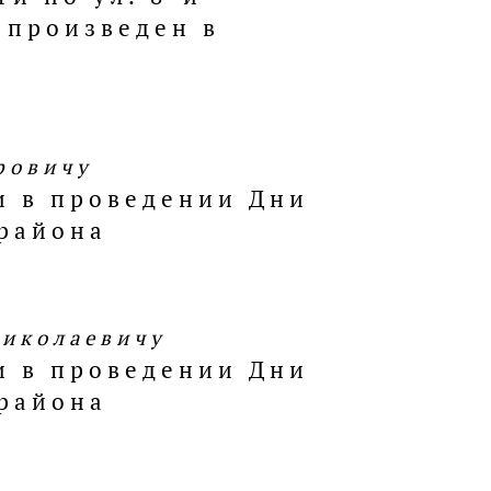
 произведен в
ровичу
и в проведении Дни
района
Николаевичу
и в проведении Дни
района