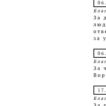
06
Бла
За 
люд
отв
за 
06
Бла
За 
Вор
17
Бла
За 