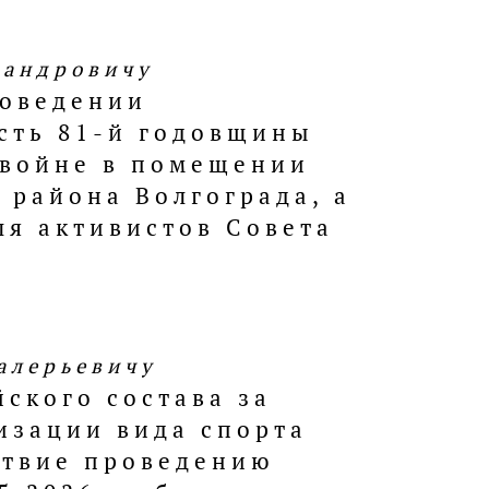
сандровичу
роведении
сть 81-й годовщины
 войне в помещении
 района Волгограда, а
ля активистов Совета
алерьевичу
ского состава за
изации вида спорта
йствие проведению