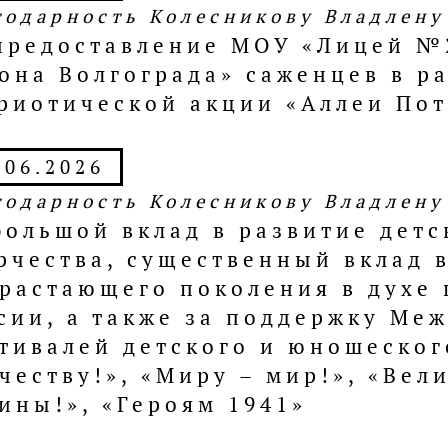
годарность Колесникову Владлен
предоставление МОУ «Лицей №
она Волгограда» саженцев в р
риотической акции «Аллеи По
.06.2026
годарность Колесникову Владлен
большой вклад в развитие дет
рчества, существенный вклад 
растающего поколения в духе 
сии, а также за поддержку Ме
тивалей детского и юношеског
честву!», «Миру – мир!», «Вел
ины!», «Героям 1941»