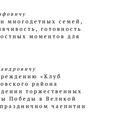
ифовичу
и многодетных семей,
ывчивость, готовность
достных моментов для
сандровичу
чреждению «Клуб
овского района
едении торжественных
ны Победы в Великой
 праздничном чаепитии