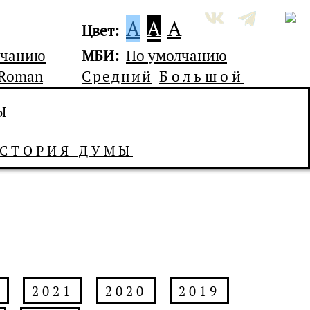
A
A
A
Цвет:
лчанию
МБИ:
По умолчанию
 Roman
Средний
Большой
Ы
СТОРИЯ ДУМЫ
2021
2020
2019