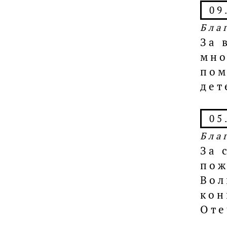
09
Бла
За 
мно
пом
дет
05
Бла
За 
пож
Вол
кон
Оте