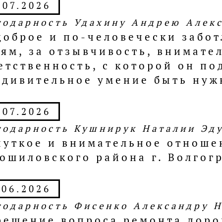
.07.2026
годарность Удахину Андрею Алек
доброе и по-человечески забо
ям, за отзывчивость, внимате
етственность, с которой он по
удивительное умение быть ну
.07.2026
годарность Кушнирук Наталии Эд
чуткое и внимательное отноше
ошиловского района г. Волгог
.06.2026
годарность Фисенко Александру 
решение вопроса ремонта дорог