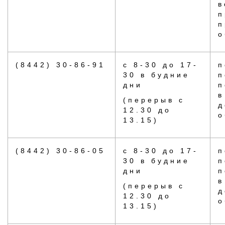
в
п
п
о
(8442) 30-86-91
с 8-30 до 17-
п
30 в будние
п
дни
п
в
(перерыв с
д
12.30 до
о
13.15)
(8442) 30-86-05
с 8-30 до 17-
п
30 в будние
п
дни
п
в
(перерыв с
д
12.30 до
о
13.15)