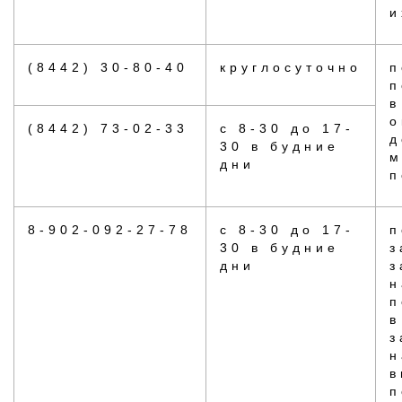
и
(8442) 30-80-40
круглосуточно
п
п
в
о
(8442) 73-02-33
с 8-30 до 17-
д
30 в будние
м
дни
п
8-902-092-27-78
с 8-30 до 17-
п
30 в будние
з
дни
з
н
п
в
з
н
в
п