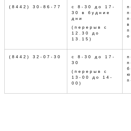
(8442) 30-86-77
с 8-30 до 17-
п
30 в будние
п
дни
п
в
(перерыв с
п
12.30 до
о
13.15)
(8442) 32-07-30
с 8-30 до 17-
п
30
п
б
(перерыв с
ю
13-00 до 14-
п
00)