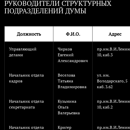
РУКОВОДИТЕЛИ СТРУКТУРНЫХ
ПОДРАЗДЕЛЕНИЙ ДУМЫ
Должность
Ф.И.О.
Адрес
Управляющий
Чирков
пр.им.В.И.Ленин
делами
Евгений
10, каб.3
Александрович
Начальник отдела
Веселова
ул. им.
кадров
Татьяна
Володарскаго, 5
Владимировна
каб. 3.62
Начальник отдела
Кузьмина
пр.им.В.И.Ленин
секретариата
Ольга
10, каб.2
Валерьевна
Начальник отдела
Кригер
пр.им.В.И.Ленин