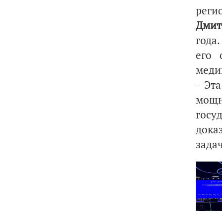
реги
Дми
года
его 
меди
- Эт
мощн
госу
дока
задач