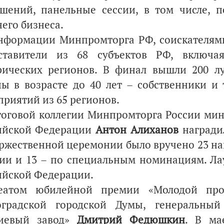
ашений, панельные сессии, в том числе, 
его бизнеса.
нформации Минпромторга РФ, соискателям
ставители из 68 субъектов РФ, включ
рических регионов. В финал вышли 200 
ны в возрасте до 40 лет – собственники 
приятий из 65 регионов.
тоговой коллегии Минпромторга России ми
ийской Федерации
Антон Алиханов
наградил
оржественной церемонии было вручено 23 наг
ии и 13 – по специальным номинациям. Ла
ийской Федерации.
еатом юбилейной премии «Молодой про
оградской городской Думы, генеральны
иевый завод»
Дмитрий Федюшкин
. В ма