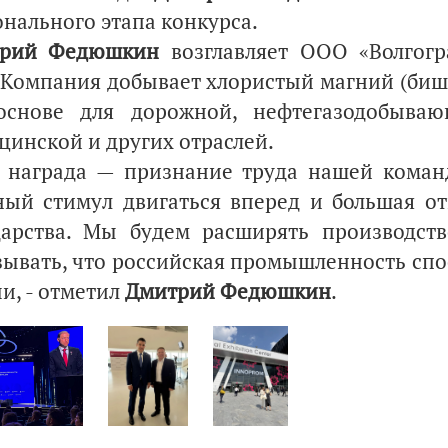
онального этапа конкурса.
трий Федюшкин
возглавляет ООО «Волгогр
. Компания добывает хлористый магний (би
основе для дорожной, нефтегазодобывающ
цинской и других отраслей.
а награда — признание труда нашей коман
ый стимул двигаться вперед и большая от
дарства. Мы будем расширять производств
зывать, что российская промышленность сп
и, - отметил
Дмитрий Федюшкин
.