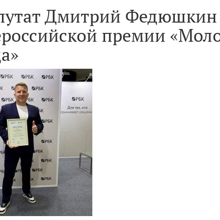
путат Дмитрий Федюшкин 
ероссийской премии «Мо
да»