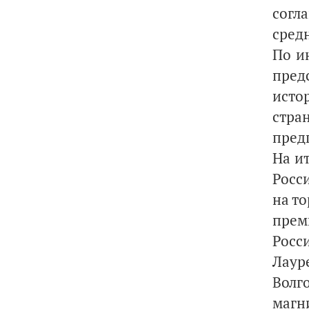
согл
средн
По и
пред
исто
стра
пред
На и
Росс
на т
прем
Росс
Лаур
Волг
магн