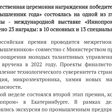
ественная церемония награждения победите
ышленник года» состоялась на одной из 
ны - международной выставке «Иннопром
ено 23 награды: в 10 основных и 13 специал
оссийская премия проводится межрегио
ышленников» совместно с Министерством п
поощрения молодых талантливых управлен
 вручена в 2022 году. Проекты финалист
пление технологического суверенитета стран
ция, микроэлектроника, химия новых м
пасности.
той неделе состоялся второй этап премии, 
опром» в Екатеринбурге. В рамках де
оялись экскурсия по промышленным предпри