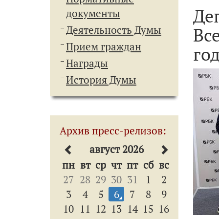
Де
документы
Деятельность Думы
Вс
Прием граждан
го
Награды
История Думы
Архив пресс-релизов:
август 2026
пн
вт
ср
чт
пт
сб
вс
27
28
29
30
31
1
2
3
4
5
6
7
8
9
10
11
12
13
14
15
16