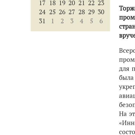
17
18
19
20
21
22
23
Торж
24
25
26
27
28
29
30
пром
31
1
2
3
4
5
6
стра
вруч
Всер
пром
для 
была
укре
авиа
безо
На э
«Инн
сост