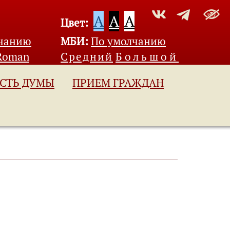
A
A
A
Цвет:
лчанию
МБИ:
По умолчанию
Roman
Средний
Большой
СТЬ ДУМЫ
ПРИЕМ ГРАЖДАН