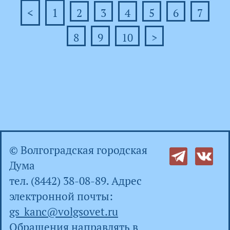
<
1
2
3
4
5
6
7
8
9
10
>
© Волгоградская городская
Дума
тел. (8442) 38-08-89. Адрес
электронной почты:
gs_kanc@volgsovet.ru
Обращения направлять в